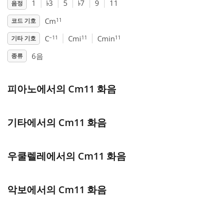
♭
♭
1
3
5
7
9
11
음정
Français
11
Cm
코드 기호
–11
11
11
C
Cmi
Cmin
기타 기호
한국어
6음
종류
हिन्दी
피아노에서의 Cm11 화음
Italiano
기타에서의 Cm11 화음
日本語
우쿨렐레에서의 Cm11 화음
Polski
악보에서의 Cm11 화음
Português