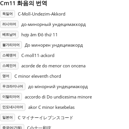
Cm11 화음의 번역
Русский
C-Moll-Undezim-Akkord
독일어
до-минорный ундецимаккорд
러시아어
Svenska
hợp âm Đô thứ 11
베트남어
До минорен ундецимакорд
불가리아어
Tiếng Việt
C-moll11-ackord
스웨덴어
acorde de do menor con oncena
스페인어
Türkçe
C minor eleventh chord
영어
Українська
до мінорний ундецимакорд
우크라이나어
accordo di Do undicesima minore
이탈리아어
简体中文
akor C minor kesebelas
인도네시아어
C マイナーイレブンスコード
일본어
繁體中文
C小十一和弦
중국어(간체)