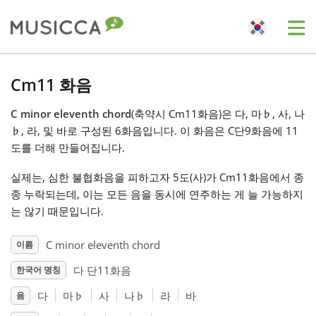
Me
Bahasa Indonesia
Cm11 화음
C minor eleventh chord
(축약시 Cm11화음)은 다, 마
♭
, 사, 나
Български
♭
, 라, 및 바로 구성된 6화음입니다. 이 화음은 C단9화음에 11
도를 더해 만들어집니다.
Dansk
실제는, 심한 불협화음을 피하고자 5도(사)가 Cm11화음에서 종
종 누락되는데, 이는 모든 음을 동시에 연주하는 게 늘 가능하지
Deutsch
는 않기 때문입니다.
C minor eleventh chord
이름
English
다 단11화음
한국어 명칭
다
마
♭
사
나
♭
라
바
음
Español