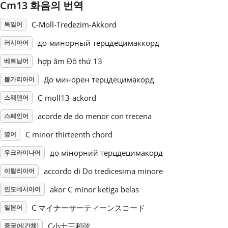
Cm13 화음의 번역
Русский
C-Moll-Tredezim-Akkord
독일어
до-минорный терцдецимаккорд
러시아어
Svenska
hợp âm Đô thứ 13
베트남어
До минорен терцдецимакорд
불가리아어
Tiếng Việt
C-moll13-ackord
스웨덴어
acorde de do menor con trecena
스페인어
Türkçe
C minor thirteenth chord
영어
Українська
до мінорний терцдецимакорд
우크라이나어
accordo di Do tredicesima minore
이탈리아어
简体中文
akor C minor ketiga belas
인도네시아어
C マイナーサーティーンスコード
일본어
繁體中文
C小十三和弦
중국어(간체)