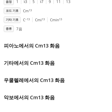
♭
♭
1
3
5
7
9
11
13
음정
Français
13
Cm
코드 기호
–13
13
13
C
Cmi
Cmin
기타 기호
한국어
7음
종류
हिन्दी
피아노에서의 Cm13 화음
Italiano
기타에서의 Cm13 화음
日本語
우쿨렐레에서의 Cm13 화음
Polski
악보에서의 Cm13 화음
Português