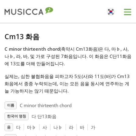
Me
Bahasa Indonesia
Cm13 화음
C minor thirteenth chord
(축약시 Cm13화음)은 다, 마
♭
, 사,
Български
나
♭
, 라, 바, 및 가로 구성된 7화음입니다. 이 화음은 C단11화음
에 13도를 더해 만들어집니다.
Dansk
실제는, 심한 불협화음을 피하고자 5도(사)와 11도(바)가 Cm13
화음에서 종종 누락되는데, 이는 모든 음을 동시에 연주하는 게
Deutsch
늘 가능하지는 않기 때문입니다.
C minor thirteenth chord
이름
English
다 단13화음
한국어 명칭
다
마
♭
사
나
♭
라
바
가
음
Español