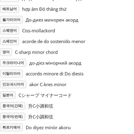
hợp âm Đô thăng thứ
베트남어
Русский
До-диез минорен акорд
불가리아어
Ciss-mollackord
스웨덴어
Svenska
acorde de do sostenido menor
스페인어
Tiếng Việt
C-sharp minor chord
영어
до-дієз мінорний акорд
우크라이나어
Türkçe
accordo minore di Do diesis
이탈리아어
akor C-kres minor
인도네시아어
Українська
Cシャープ マイナーコード
일본어
升C小调和弦
중국어(간체)
简体中文
升C小調和弦
중국어(번체)
繁體中文
Do diyez minör akoru
튀르키예어