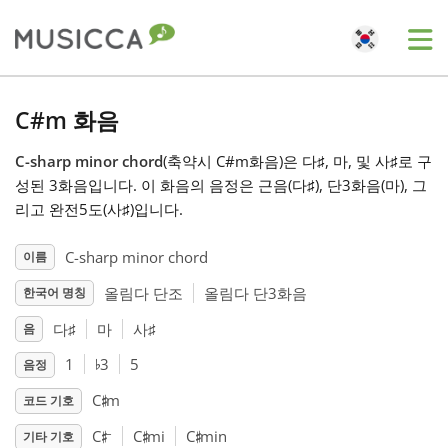
Me
Bahasa Indonesia
C#m 화음
C-sharp minor chord
(축약시 C#m화음)은 다
♯
, 마, 및 사
♯
로 구
Български
성된 3화음입니다. 이 화음의 음정은 근음(다
♯
), 단3화음(마), 그
리고 완전5도(사
♯
)입니다.
Dansk
C-sharp minor chord
이름
올림다 단조
올림다 단3화음
한국어 명칭
Deutsch
다
♯
마
사
♯
음
♭
English
1
3
5
음정
♯
C
m
코드 기호
♯
♯
♯
Español
–
C
C
mi
C
min
기타 기호