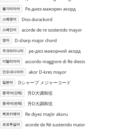
Ре-диез мажорен акорд
불가리아어
Русский
Diss-durackord
스웨덴어
acorde de re sostenido mayor
스페인어
Svenska
D-sharp major chord
영어
Tiếng Việt
ре-дієз мажорний акорд
우크라이나어
accordo maggiore di Re diesis
이탈리아어
Türkçe
akor D-kres mayor
인도네시아어
Dシャープ メジャーコード
일본어
Українська
升D大调和弦
중국어(간체)
升D大調和弦
중국어(번체)
简体中文
Re diyez majör akoru
튀르키예어
繁體中文
acorde de Ré sustenido maior
포르투갈어