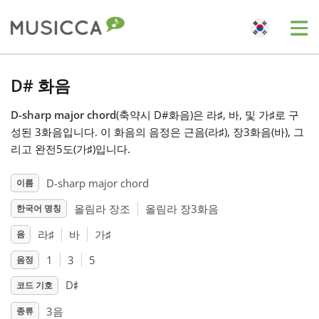
Me
Bahasa Indonesia
D# 화음
D-sharp major chord
(축약시 D#화음)은 라
♯
, 바
, 및 가
♯
로 구
Български
성된 3화음입니다. 이 화음의 음정은 근음(라
♯
), 장3화음(바
), 그
리고 완전5도(가
♯
)입니다.
Dansk
D-sharp major chord
이름
올림라 장조
올림라 장3화음
한국어 명칭
Deutsch
라
♯
바
가
♯
음
English
1
3
5
음정
♯
D
코드 기호
Español
3음
종류