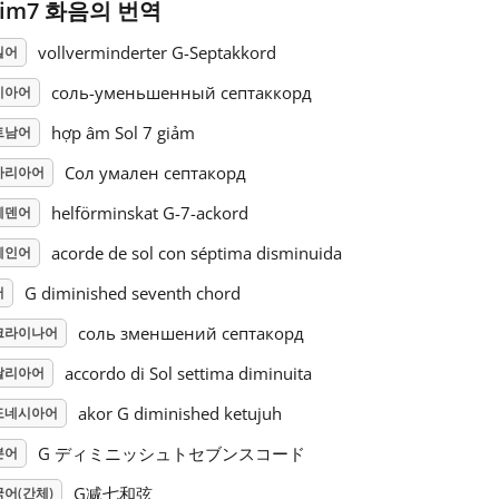
dim7 화음의 번역
vollverminderter G-Septakkord
일어
соль-уменьшенный септаккорд
시아어
hợp âm Sol 7 giảm
트남어
Сол умален септакорд
가리아어
helförminskat G-7-ackord
웨덴어
acorde de sol con séptima disminuida
페인어
G diminished seventh chord
어
соль зменшений септакорд
크라이나어
accordo di Sol settima diminuita
탈리아어
akor G diminished ketujuh
도네시아어
G ディミニッシュトセブンスコード
본어
G减七和弦
어(간체)