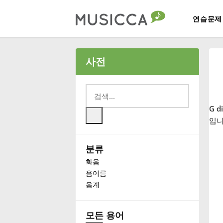
연습문제
Bahasa Indonesia
사전
Български
G d
Dansk
입니
분류
Deutsch
화음
음이름
English
음계
Español
모든 용어