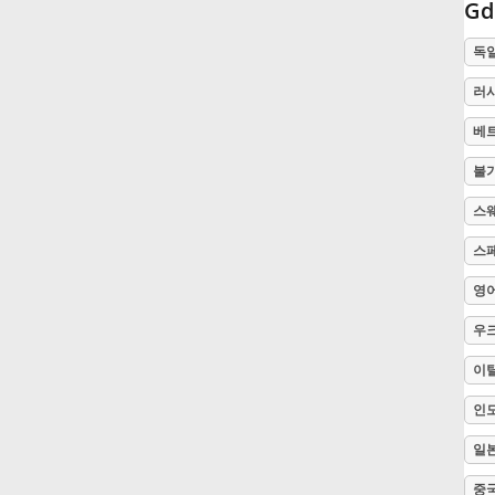
G
Русский
독
러
Svenska
베
불
Tiếng Việt
스
스
Türkçe
영
Українська
우
이
简体中文
인
일
繁體中文
중국