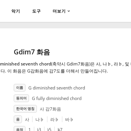
악기
도구
더보기
Gdim7 화음
iminished seventh chord
(축약시 Gdim7화음)은 사, 나
♭
, 라
♭
, 및
다. 이 화음은 G감화음에 감7도를 더해서 만들어집니다.
G diminished seventh chord
이름
G fully diminished chord
동의어
사 감7화음
한국어 명칭
사
나
♭
라
♭
바
♭
음
♭
♭
𝄫
1
3
5
7
음정