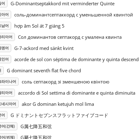
G-Dominantseptakkord mit verminderter Quinte
일어
соль-доминантсептаккорд с уменьшенной квинтой
시아어
hợp âm Sol át 7 giáng 5
트남어
Сол доминантов септакорд с умалена квинта
가리아어
G-7-ackord med sänkt kvint
웨덴어
acorde de sol con séptima de dominante y quinta descend
페인어
G dominant seventh flat five chord
어
соль септакорд зі зменшеною квінтою
크라이나어
accordo di Sol settima di dominante e quinta diminuita
탈리아어
akor G dominan ketujuh mol lima
도네시아어
G ドミナントセブンスフラットファイブコード
본어
G属七降五和弦
어(간체)
G屬七降五和弦
어(번체)