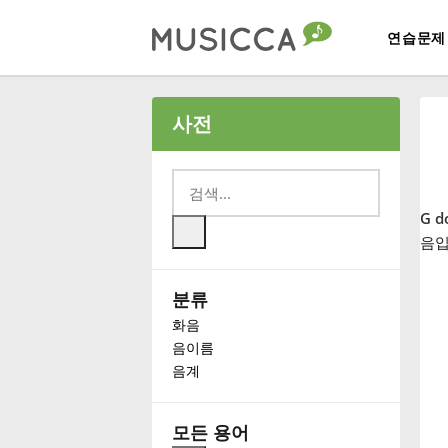
연습문제
Bahasa Indonesia
사전
Български
G d
Dansk
음입
분류
Deutsch
화음
음이름
English
음계
Español
모든 용어