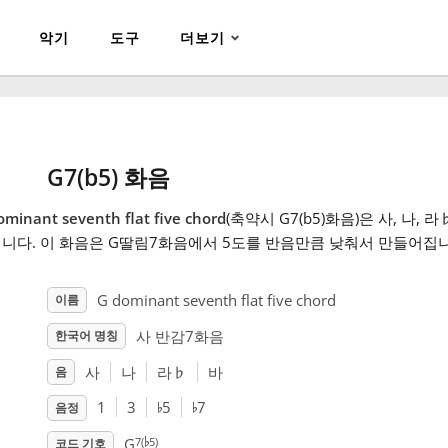
악기
도구
더보기
G7(b5) 화음
ominant seventh flat five chord
(축약시 G7(b5)화음)은 사, 나, 라
니다. 이 화음은 G딸림7화음에서 5도를 반음만큼 낮춰서 만들어집니
G dominant seventh flat five chord
이름
사 반감7화음
한국어 명칭
사
나
라
♭
바
음
♭
♭
1
3
5
7
음정
♭
7(
5)
G
코드 기호