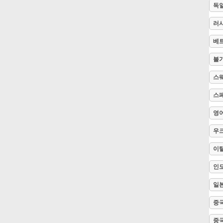
독
Русский
러
베
Svenska
불
스
Tiếng Việt
스
영
Türkçe
우
Українська
이
인
简体中文
일
중국
繁體中文
중국