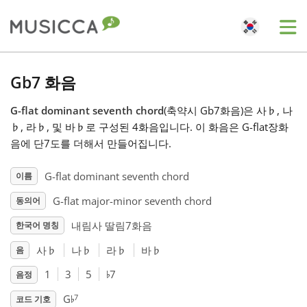
Me
Bahasa Indonesia
Gb7 화음
G-flat dominant seventh chord
(축약시 Gb7화음)은 사
♭
, 나
Български
♭
, 라
♭
, 및 바
♭
로 구성된 4화음입니다. 이 화음은 G-flat장화
음에 단7도를 더해서 만들어집니다.
Dansk
G-flat dominant seventh chord
이름
G-flat major-minor seventh chord
동의어
Deutsch
내림사 딸림7화음
한국어 명칭
English
사
♭
나
♭
라
♭
바
♭
음
♭
1
3
5
7
음정
♭
Español
7
G
코드 기호