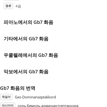
4음
종류
Français
피아노에서의 Gb7 화음
한국어
기타에서의 Gb7 화음
हिन्दी
우쿨렐레에서의 Gb7 화음
Italiano
악보에서의 Gb7 화음
日本語
Polski
Gb7 화음의 번역
Ges-Dominanseptakkord
독일어
Português
соль-бемоль-доминантсептаккорд
러시아어