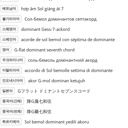
hợp âm Sol giáng át 7
베트남어
Русский
Сол-бемол доминантов септакорд
불가리아어
dominant Gess-7-ackord
스웨덴어
Svenska
acorde de sol bemol con séptima de dominante
스페인어
Tiếng Việt
G-flat dominant seventh chord
영어
соль-бемоль домінантний акорд
우크라이나어
Türkçe
accordo di Sol bemolle settima di dominante
이탈리아어
akor G-mol dominan ketujuh
인도네시아어
Українська
Gフラット ドミナントセブンスコード
일본어
降G属七和弦
중국어(간체)
简体中文
降G屬七和弦
중국어(번체)
繁體中文
Sol bemol dominant yedili akoru
튀르키예어