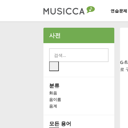
연습문제
Bahasa Indonesia
사전
Български
G-f
Dansk
로 
분류
Deutsch
화음
음이름
English
음계
Español
모든 용어