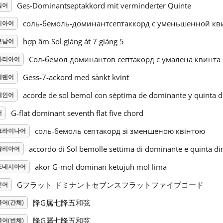
Ges-Dominantseptakkord mit verminderter Quinte
일어
соль-бемоль-доминантсептаккорд с уменьшенной кв
시아어
hợp âm Sol giáng át 7 giáng 5
트남어
Сол-бемол доминантов септакорд с умалена квинта
가리아어
Gess-7-ackord med sänkt kvint
웨덴어
acorde de sol bemol con séptima de dominante y quinta 
페인어
G-flat dominant seventh flat five chord
어
соль-бемоль септакорд зі зменшеною квінтою
크라이나어
accordo di Sol bemolle settima di dominante e quinta di
탈리아어
akor G-mol dominan ketujuh mol lima
도네시아어
Gフラット ドミナントセブンスフラットファイブコード
본어
降G属七降五和弦
어(간체)
降G屬七降五和弦
어(번체)