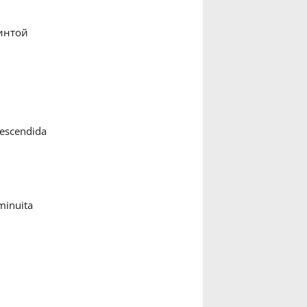
интой
descendida
minuita