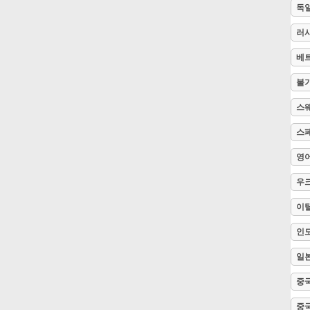
독
Русский
러
베
Svenska
불
스
Tiếng Việt
스
영
Türkçe
우
Українська
이
인
简体中文
일
중국
繁體中文
중국