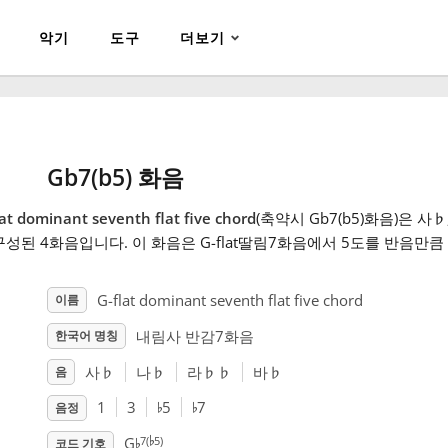
악기
도구
더보기
Gb7(b5) 화음
lat dominant seventh flat five chord
(축약시 Gb7(b5)화음)은 사
♭
구성된 4화음입니다. 이 화음은 G-flat딸림7화음에서 5도를 반음만
G-flat dominant seventh flat five chord
이름
내림사 반감7화음
한국어 명칭
사
♭
나
♭
라
♭
♭
바
♭
음
♭
♭
1
3
5
7
음정
♭
♭
7(
5)
G
코드 기호