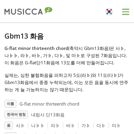
Me
Bahasa Indonesia
Gbm13 화음
G-flat minor thirteenth chord
(축약시 Gbm13화음)은 사
♭
,
Български
나
♭
♭
, 라
♭
, 바
♭
, 가
♭
, 다
♭
, 및 마
♭
로 구성된 7화음입니다.
이 화음은 G-flat단11화음에 13도를 더해 만들어집니다.
Dansk
실제는, 심한 불협화음을 피하고자 5도(라
♭
)와 11도(다
♭
)가
Gbm13화음에서 종종 누락되는데, 이는 모든 음을 동시에 연주
Deutsch
하는 게 늘 가능하지는 않기 때문입니다.
G-flat minor thirteenth chord
이름
English
내림사 단13화음
한국어 명칭
사
♭
나
♭
♭
라
♭
바
♭
가
♭
다
♭
마
♭
음
Español