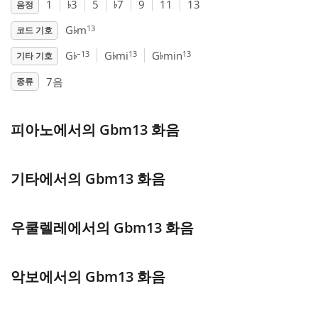
♭
♭
1
3
5
7
9
11
13
음정
♭
Français
13
G
m
코드 기호
♭
♭
♭
–13
13
13
G
G
mi
G
min
기타 기호
한국어
7음
종류
हिन्दी
피아노에서의 Gbm13 화음
Italiano
기타에서의 Gbm13 화음
日本語
우쿨렐레에서의 Gbm13 화음
Polski
악보에서의 Gbm13 화음
Português