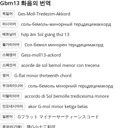
Gbm13 화음의 번역
Русский
Ges-Moll-Tredezim-Akkord
독일어
соль-бемоль-минорный терцдецимаккорд
러시아어
Svenska
hợp âm Sol giáng thứ 13
베트남어
Сол-бемол минорен терцдецимакорд
불가리아어
Tiếng Việt
Gess-moll13-ackord
스웨덴어
acorde de sol bemol menor con trecena
스페인어
Türkçe
G-flat minor thirteenth chord
영어
Українська
соль-бемоль мінорний терцдецимакорд
우크라이나어
accordo di Sol bemolle tredicesima minore
이탈리아어
简体中文
akor G-mol minor ketiga belas
인도네시아어
Gフラット マイナーサーティーンスコード
일본어
繁體中文
降G小十三和弦
중국어(간체)