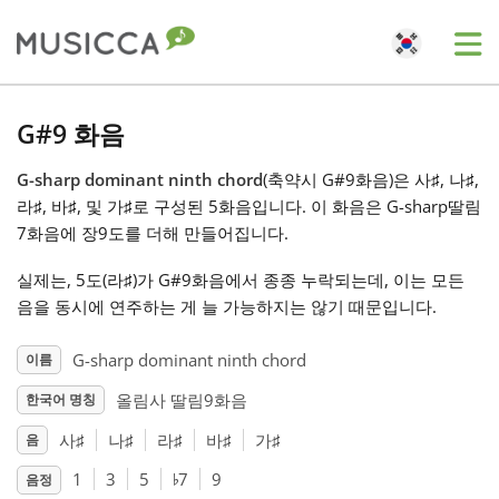
Me
Bahasa Indonesia
G#9 화음
G-sharp dominant ninth chord
(축약시 G#9화음)은 사
♯
, 나
♯
,
Български
라
♯
, 바
♯
, 및 가
♯
로 구성된 5화음입니다. 이 화음은 G-sharp딸림
7화음에 장9도를 더해 만들어집니다.
Dansk
실제는, 5도(라
♯
)가 G#9화음에서 종종 누락되는데, 이는 모든
음을 동시에 연주하는 게 늘 가능하지는 않기 때문입니다.
Deutsch
G-sharp dominant ninth chord
이름
올림사 딸림9화음
한국어 명칭
English
사
♯
나
♯
라
♯
바
♯
가
♯
음
♭
Español
1
3
5
7
9
음정