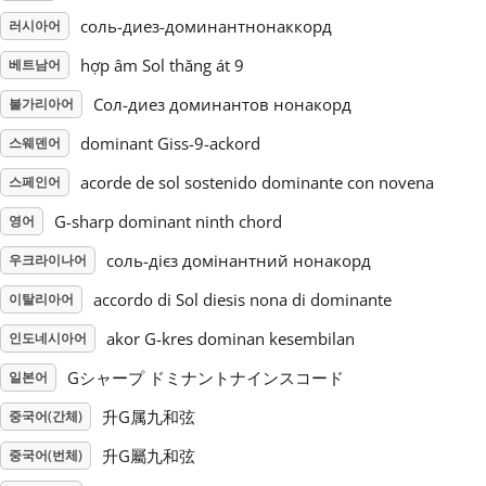
соль-диез-доминантнонаккорд
러시아어
Русский
hợp âm Sol thăng át 9
베트남어
Сол-диез доминантов нонакорд
불가리아어
Svenska
dominant Giss-9-ackord
스웨덴어
acorde de sol sostenido dominante con novena
Tiếng Việt
스페인어
G-sharp dominant ninth chord
영어
Türkçe
соль-дієз домінантний нонакорд
우크라이나어
accordo di Sol diesis nona di dominante
이탈리아어
Українська
akor G-kres dominan kesembilan
인도네시아어
Gシャープ ドミナントナインスコード
일본어
简体中文
升G属九和弦
중국어(간체)
升G屬九和弦
중국어(번체)
繁體中文