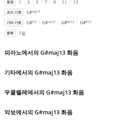
1
3
5
7
9
11
13
음정
♯
Français
maj13
G
코드 기호
♯
♯
♯
♯
Δ13
ma13
MA13
M13
G
G
G
G
기타 기호
한국어
7음
종류
हिन्दी
피아노에서의 G#maj13 화음
Italiano
기타에서의 G#maj13 화음
日本語
우쿨렐레에서의 G#maj13 화음
Polski
악보에서의 G#maj13 화음
Português