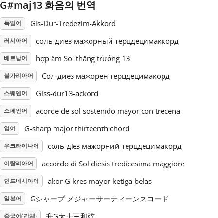
G#maj13 화음의 번역
Русский
Gis-Dur-Tredezim-Akkord
독일어
соль-диез-мажорный терцдецимаккорд
러시아어
Svenska
hợp âm Sol thăng trưởng 13
베트남어
Сол-диез мажорен терцдецимакорд
불가리아어
Tiếng Việt
Giss-dur13-ackord
스웨덴어
acorde de sol sostenido mayor con trecena
스페인어
Türkçe
G-sharp major thirteenth chord
영어
Українська
соль-дієз мажорний терцдецимакорд
우크라이나어
accordo di Sol diesis tredicesima maggiore
이탈리아어
简体中文
akor G-kres mayor ketiga belas
인도네시아어
Gシャープ メジャーサーティーンスコード
일본어
繁體中文
升G大十三和弦
중국어(간체)