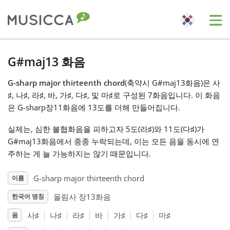
Me
Bahasa Indonesia
G#maj13 화음
G-sharp major thirteenth chord
(축약시 G#maj13화음)은 사
Български
♯
, 나
♯
, 라
♯
, 바
, 가
♯
, 다
♯
, 및 마
♯
로 구성된 7화음입니다. 이 화음
은 G-sharp장11화음에 13도를 더해 만들어집니다.
Dansk
실제는, 심한 불협화음을 피하고자 5도(라
♯
)와 11도(다
♯
)가
G#maj13화음에서 종종 누락되는데, 이는 모든 음을 동시에 연
Deutsch
주하는 게 늘 가능하지는 않기 때문입니다.
G-sharp major thirteenth chord
이름
English
올림사 장13화음
한국어 명칭
사
♯
나
♯
라
♯
바
가
♯
다
♯
마
♯
음
Español