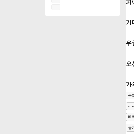
피
Français
기
한국어
우
हिन्दी
오
Italiano
가
日本語
독
러
Polski
베
Português
불