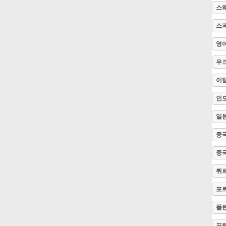
스
Русский
스
영
Svenska
우
이
Tiếng Việt
인
일
Türkçe
중국
Українська
중국
튀
简体中文
포
폴
繁體中文
프