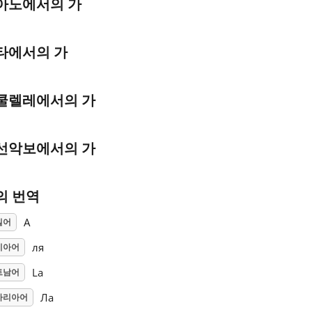
아노에서의 가
타에서의 가
쿨렐레에서의 가
선악보에서의 가
의 번역
A
일어
ля
시아어
La
트남어
Ла
가리아어