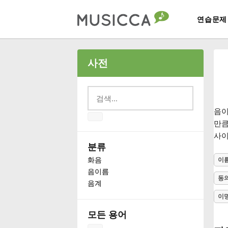
연습문제
Bahasa Indonesia
사전
Български
음
Dansk
만큼
사이
분류
Deutsch
화음
이
음이름
동
음계
English
이
모든 용어
Español