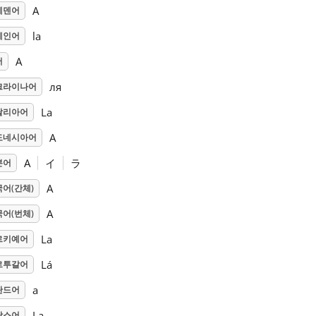
A
웨덴어
la
페인어
A
어
ля
크라이나어
La
탈리아어
A
도네시아어
A
イ
ラ
본어
A
어(간체)
A
어(번체)
La
르키예어
Lá
르투갈어
a
란드어
La
랑스어