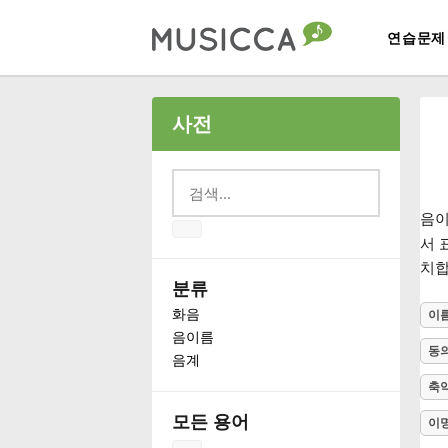
연습문제
Bahasa Indonesia
사전
Български
음
Dansk
서 
치합
분류
Deutsch
화음
이
음이름
동
음계
English
축
모든 용어
이
Español