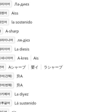
Ла-диез
가리아어
Aiss
웨덴어
la sostenido
페인어
A-sharp
어
ля-дієз
크라이나어
La diesis
탈리아어
A-kres
Ais
도네시아어
Aシャープ
嬰イ
ラシャープ
본어
升A
어(간체)
升A
어(번체)
La diyez
르키예어
Lá sustenido
르투갈어
란드어