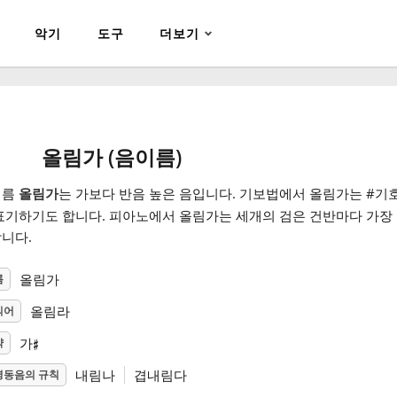
악기
도구
더보기
올림가 (음이름)
이름
올림가
는 가보다 반음 높은 음입니다. 기보법에서 올림가는 #기호
표기하기도 합니다. 피아노에서 올림가는 세개의 검은 건반마다 가장 
니다.
올림가
름
올림라
의어
♯
가
약
내림나
겹내림다
명동음의 규칙