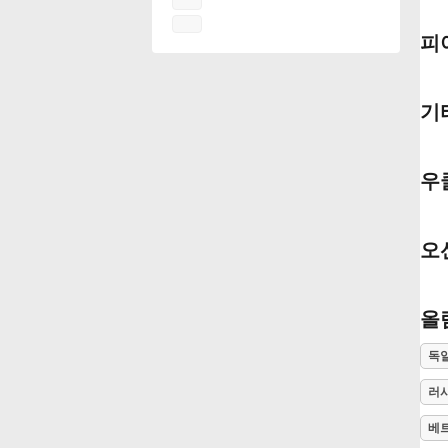
피
Français
한국어
기
हिन्दी
우
Italiano
오
日本語
올
독
Polski
러
Português
베