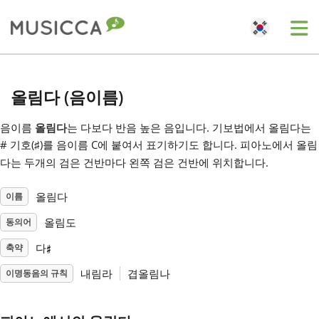
Me
Bahasa Indonesia
올림다 (음이름)
Български
음이름
올림다
는 다보다 반음 높은 음입니다. 기보법에서 올림다는
# 기호(
)를 음이름 C에 붙여서 표기하기도 합니다. 피아노에서 올림
♯
다는 두개의 검은 건반마다 왼쪽 검은 건반에 위치합니다.
Dansk
올림다
이름
Deutsch
올림도
동의어
♯
다
축약
English
내림라
겹올림나
이명동음의 규칙
Español