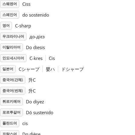
Ciss
스웨덴어
Русский
do sostenido
스페인어
C-sharp
영어
Svenska
до-дієз
우크라이나어
Do diesis
이탈리아어
Tiếng Việt
C-kres
Cis
인도네시아어
Cシャープ
嬰ハ
ドシャープ
일본어
Türkçe
升C
중국어(간체)
Українська
升C
중국어(번체)
Do diyez
튀르키예어
简体中文
Dó sustenido
포르투갈어
cis
폴란드어
繁體中文
Do dièse
프랑스어