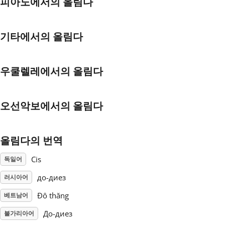
피아노에서의 올림다
Français
기타에서의 올림다
한국어
우쿨렐레에서의 올림다
हिन्दी
오선악보에서의 올림다
Italiano
올림다의 번역
日本語
Cis
독일어
до-диез
러시아어
Polski
Đô thăng
베트남어
Português
До-диез
불가리아어