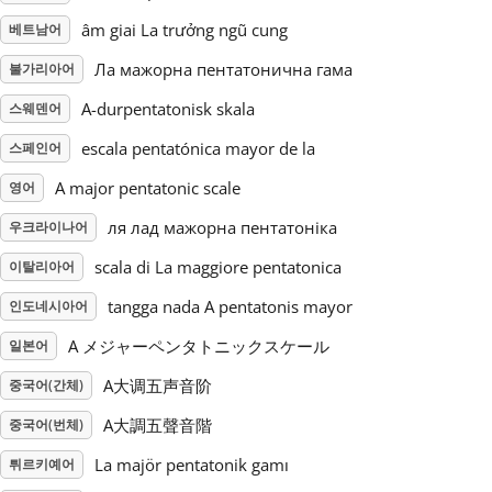
âm giai La trưởng ngũ cung
베트남어
Русский
Ла мажорна пентатонична гама
불가리아어
A-durpentatonisk skala
스웨덴어
Svenska
escala pentatónica mayor de la
스페인어
Tiếng Việt
A major pentatonic scale
영어
ля лад мажорна пентатоніка
우크라이나어
Türkçe
scala di La maggiore pentatonica
이탈리아어
tangga nada A pentatonis mayor
인도네시아어
Українська
A メジャーペンタトニックスケール
일본어
A大调五声音阶
중국어(간체)
简体中文
A大調五聲音階
중국어(번체)
La majör pentatonik gamı
튀르키예어
繁體中文