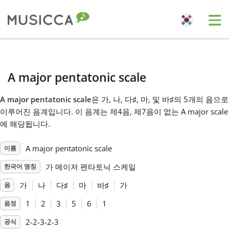
Me
Bahasa Indonesia
A major pentatonic scale
Български
A major pentatonic scale
은 가, 나, 다
♯
, 마, 및 바
♯
의 5개의 음으로
이루어진 음계입니다. 이 음계는 제4음, 제7음이 없는 A major scale
Dansk
에 해당됩니다.
A major pentatonic scale
이름
Deutsch
가 메이저 펜타토닉 스케일
한국어 명칭
English
가
나
다
♯
마
바
♯
가
음
1
2
3
5
6
1
음정
Español
2-2-3-2-3
공식