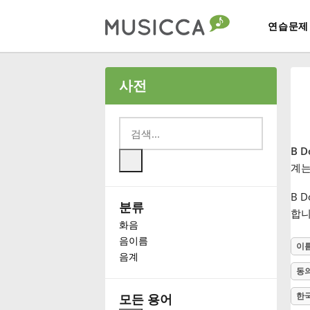
연습문제
Bahasa Indonesia
사전
Български
B D
Dansk
계는
B 
분류
Deutsch
합니
화음
음이름
이
English
음계
동
Español
한
모든 용어