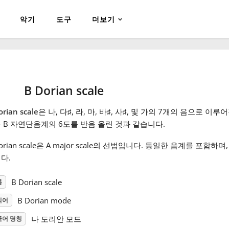
악기
도구
더보기
B Dorian scale
orian scale
은 나, 다
♯
, 라, 마, 바
♯
, 사
♯
, 및 가의 7개의 음으로 이루어
 B 자연단음계의 6도를 반음 올린 것과 같습니다.
Dorian scale은 A major scale의 선법입니다. 동일한 음계를 포함
다.
B Dorian scale
름
B Dorian mode
의어
나 도리안 모드
국어 명칭