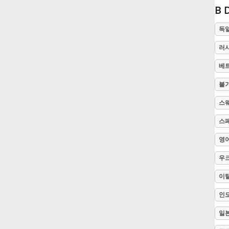
B 
Русский
독
러
Svenska
베
불
Tiếng Việt
스
Türkçe
스
영
Українська
우
이
简体中文
인
일
繁體中文