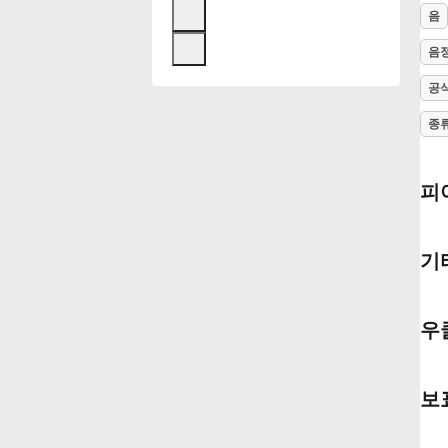
음
Français
음
공
한국어
종
हिन्दी
피아
Italiano
기타
日本語
우쿨
Polski
보표
Português