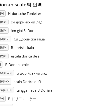
Dorian scale의 번역
H-dorische Tonleiter
일어
си дорийский лад
시아어
âm giai Si Dorian
트남어
Си Дорийска гама
가리아어
B-dorisk skala
웨덴어
escala dórica de si
페인어
B Dorian scale
어
сі дорійський лад
크라이나어
scala Dorica di Si
탈리아어
tangga nada B Dorian
도네시아어
B ドリアンスケール
본어