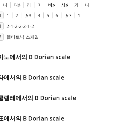
나
다
♯
라
마
바
♯
사
♯
가
나
1
2
♭
3
4
5
6
♭
7
1
정
2-1-2-2-2-1-2
식
헵타토닉 스케일
류
노에서의 B Dorian scale
에서의 B Dorian scale
렐레에서의 B Dorian scale
에서의 B Dorian scale