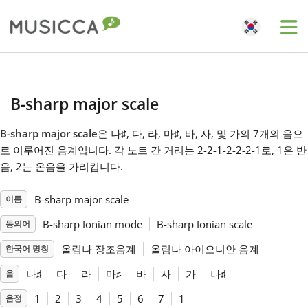
Me
Bahasa Indonesia
B-sharp major scale
Български
B-sharp major scale
은 나
♯
, 다
, 라
, 마
♯
, 바
, 사
, 및 가
의 7개의 음으
로 이루어진 음계입니다. 각 노트 간 거리는 2-2-1-2-2-2-1로, 1은 반
Dansk
음, 2는 온음을 가리킵니다.
B-sharp major scale
이름
Deutsch
B-sharp Ionian mode
B-sharp Ionian scale
동의어
English
올림나 장조음계
올림나 아이오니안 음계
한국어 명칭
나
♯
다
라
마
♯
바
사
가
나
♯
음
Español
1
2
3
4
5
6
7
1
음정