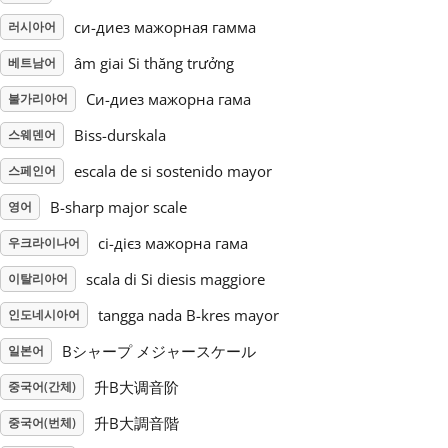
си-диез мажорная гамма
러시아어
Русский
âm giai Si thăng trưởng
베트남어
Си-диез мажорна гама
불가리아어
Svenska
Biss-durskala
스웨덴어
Tiếng Việt
escala de si sostenido mayor
스페인어
B-sharp major scale
영어
Türkçe
сі-дієз мажорна гама
우크라이나어
scala di Si diesis maggiore
이탈리아어
Українська
tangga nada B-kres mayor
인도네시아어
Bシャープ メジャースケール
일본어
简体中文
升B大调音阶
중국어(간체)
升B大調音階
중국어(번체)
繁體中文