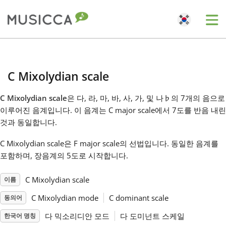
Me
Bahasa Indonesia
C Mixolydian scale
Български
C Mixolydian scale
은 다, 라, 마, 바, 사, 가, 및 나
♭
의 7개의 음으로
이루어진 음계입니다. 이 음계는 C major scale에서 7도를 반음 내린
Dansk
것과 동일합니다.
C Mixolydian scale은 F major scale의 선법입니다. 동일한 음계를
Deutsch
포함하며, 장음계의 5도로 시작합니다.
C Mixolydian scale
이름
English
C Mixolydian mode
C dominant scale
동의어
Español
다 믹소리디안 모드
다 도미넌트 스케일
한국어 명칭