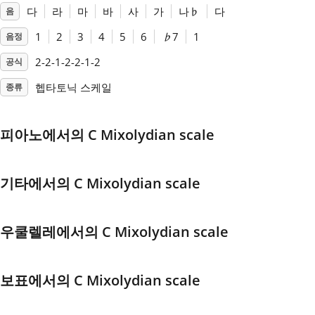
다
라
마
바
사
가
나
♭
다
음
Français
1
2
3
4
5
6
♭
7
1
음정
2-2-1-2-2-1-2
공식
한국어
헵타토닉 스케일
종류
हिन्दी
피아노에서의 C Mixolydian scale
Italiano
기타에서의 C Mixolydian scale
日本語
우쿨렐레에서의 C Mixolydian scale
Polski
보표에서의 C Mixolydian scale
Português