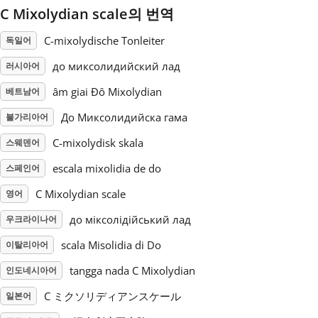
C Mixolydian scale의 번역
Русский
C-mixolydische Tonleiter
독일어
до миксолидийский лад
러시아어
Svenska
âm giai Đô Mixolydian
베트남어
До Миксолидийска гама
불가리아어
Tiếng Việt
C-mixolydisk skala
스웨덴어
Türkçe
escala mixolidia de do
스페인어
C Mixolydian scale
영어
Українська
до міксолідійський лад
우크라이나어
scala Misolidia di Do
이탈리아어
简体中文
tangga nada C Mixolydian
인도네시아어
C ミクソリディアンスケール
일본어
繁體中文