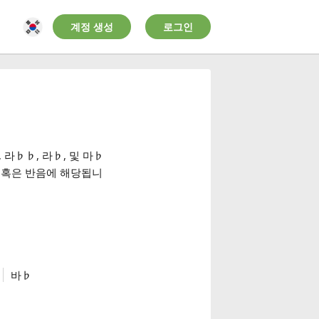
계정 생성
로그인
, 라
♭
♭
, 라
♭
, 및 마
♭
음 혹은 반음에 해당됩니
바
♭