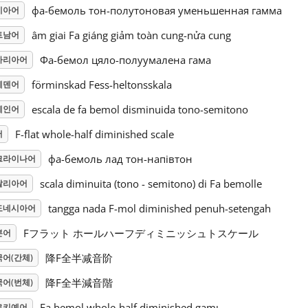
фа-бемоль тон-полутоновая уменьшенная гамма
시아어
âm giai Fa giáng giảm toàn cung-nửa cung
트남어
Фа-бемол цяло-полуумалена гама
가리아어
förminskad Fess-heltonsskala
웨덴어
escala de fa bemol disminuida tono-semitono
페인어
F-flat whole-half diminished scale
어
фа-бемоль лад тон-напівтон
크라이나어
scala diminuita (tono - semitono) di Fa bemolle
탈리아어
tangga nada F-mol diminished penuh-setengah
도네시아어
Fフラット ホールハーフディミニッシュトスケール
본어
降F全半减音阶
어(간체)
降F全半減音階
어(번체)
Fa bemol whole-half diminished gamı
르키예어