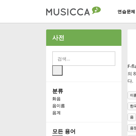
연습문제
Bahasa Indonesia
사전
Български
F-f
Dansk
의 
다.
분류
Deutsch
이
화음
음이름
한
English
음계
음
음
Español
모든 용어