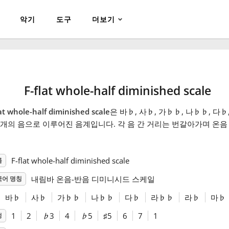
악기
도구
더보기
F-flat whole-half diminished scale
lat whole-half diminished scale
은 바
♭
, 사
♭
, 가
♭
♭
, 나
♭
♭
, 다
♭
8개의 음으로 이루어진 음계입니다. 각 음 간 거리는 번갈아가며 온
F-flat whole-half diminished scale
름
내림바 온음-반음 디미니시드 스케일
국어 명칭
바
♭
사
♭
가
♭
♭
나
♭
♭
다
♭
라
♭
♭
라
♭
마
♭
1
2
♭
3
4
♭
5
♯
5
6
7
1
정