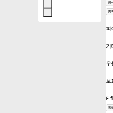
공
Français
종
한국어
피아
हिन्दी
기타
Italiano
우쿨
日本語
보표
Polski
F-
Português
독