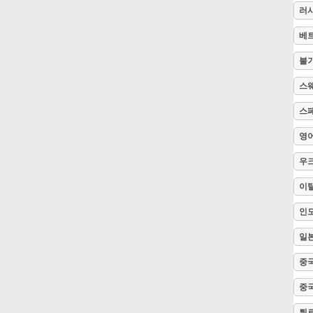
러
Русский
베
불
Svenska
스
스
Tiếng Việt
영
우
Türkçe
이
Українська
인
일
简体中文
중국
중국
繁體中文
튀