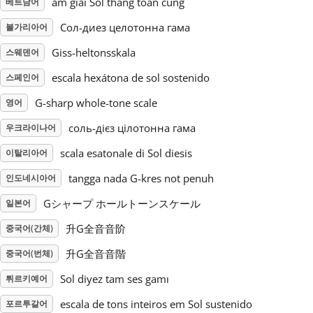
âm giai Sol thăng toàn cung
베트남어
Сол-диез целотонна гама
불가리아어
Русский
Giss-heltonsskala
스웨덴어
Svenska
escala hexátona de sol sostenido
스페인어
G-sharp whole-tone scale
영어
Tiếng Việt
соль-дієз цілотонна гама
우크라이나어
scala esatonale di Sol diesis
이탈리아어
Türkçe
tangga nada G-kres not penuh
인도네시아어
Gシャープ ホールトーンスケール
일본어
Українська
升G全音音阶
중국어(간체)
简体中文
升G全音音階
중국어(번체)
Sol diyez tam ses gamı
튀르키예어
繁體中文
escala de tons inteiros em Sol sustenido
포르투갈어