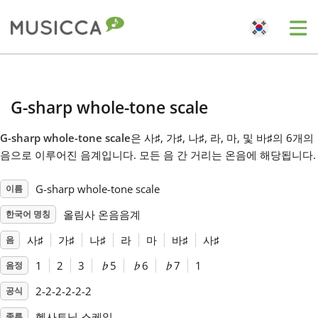
Me
Bahasa Indonesia
G-sharp whole-tone scale
Български
G-sharp whole-tone scale
은 사
♯
, 가
♯
, 나
♯
, 라, 마, 및 바
♯
의 6개의
음으로 이루어진 음계입니다. 모든 음 간 거리는 온음에 해당됩니다.
Dansk
G-sharp whole-tone scale
이름
Deutsch
올림사 온음음계
한국어 명칭
사
♯
가
♯
나
♯
라
마
바
♯
사
♯
음
English
1
2
3
♭
5
♭
6
♭
7
1
음정
2-2-2-2-2-2
공식
Español
헥사토닉 스케일
종류