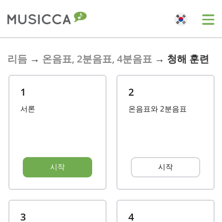
Bahasa Indonesia
리듬
→
온음표, 2분음표, 4분음표
→
청해 훈련
Български
1
2
서론
온음표와 2분음표
Dansk
Deutsch
시작
시작
English
Español
3
4