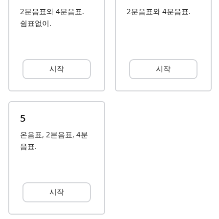
2분음표와 4분음표.
2분음표와 4분음표.
Français
쉼표없이.
한국어
시작
시작
हिन्दी
Italiano
5
온음표, 2분음표, 4분
日本語
음표.
Polski
시작
Português