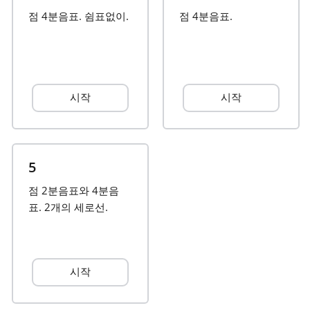
점 4분음표. 쉼표없이.
점 4분음표.
Français
한국어
시작
시작
हिन्दी
Italiano
5
점 2분음표와 4분음
日本語
표. 2개의 세로선.
Polski
시작
Português