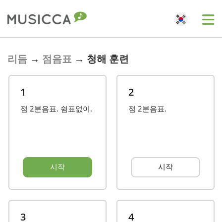
Bahasa Indonesia
리듬
→
점음표
→
청해 훈련
Български
1
2
점 2분음표. 쉼표없이.
점 2분음표.
Dansk
Deutsch
시작
시작
English
Español
3
4