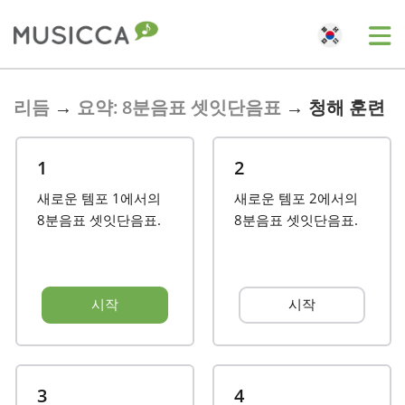
Bahasa Indonesia
리듬
→
요약: 8분음표 셋잇단음표
→
청해 훈련
Български
1
2
새로운 템포 1에서의
새로운 템포 2에서의
Dansk
8분음표 셋잇단음표.
8분음표 셋잇단음표.
Deutsch
시작
시작
English
Español
3
4