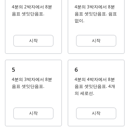
4분의 2박자에서 8분
4분의 3박자에서 8분
Français
음표 셋잇단음표.
음표 셋잇단음표. 쉼표
없이.
한국어
시작
시작
हिन्दी
Italiano
5
6
4분의 3박자에서 8분
4분의 4박자에서 8분
日本語
음표 셋잇단음표.
음표 셋잇단음표. 4개
의 세로선.
Polski
시작
시작
Português