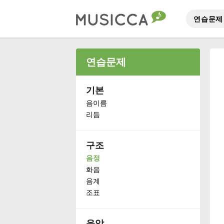
연습문제
Bahasa Indonesia
연습문제
Български
기본
음이름
리듬
Dansk
구조
Deutsch
음정
화음
English
음계
조표
Español
음악