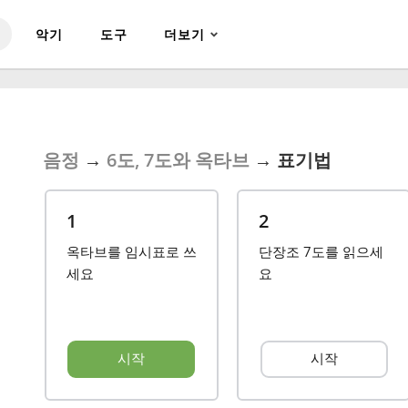
악기
도구
더보기
음정
→
6도, 7도와 옥타브
→
표기법
1
2
옥타브를 임시표로 쓰
단장조 7도를 읽으세
세요
요
시작
시작