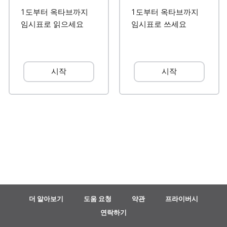
1도부터 옥타브까지
1도부터 옥타브까지
Français
임시표로 읽으세요
임시표로 쓰세요
한국어
시작
시작
हिन्दी
Italiano
日本語
Polski
더 알아보기
도움 요청
약관
프라이버시
연락하기
Português