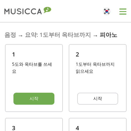
Bahasa Indonesia
음정
→
요약: 1도부터 옥타브까지
→
피아노
Български
1
2
5도와 옥타브를 쓰세
1도부터 옥타브까지
Dansk
요
읽으세요
Deutsch
시작
시작
English
Español
3
4