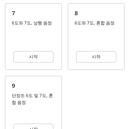
Русский
7
8
6도와 7도, 상행 음정
6도와 7도, 혼합 음정
Svenska
Tiếng Việt
시작
시작
Türkçe
9
Українська
단장조 6도 및 7도, 혼
합 음정
简体中文
繁體中文