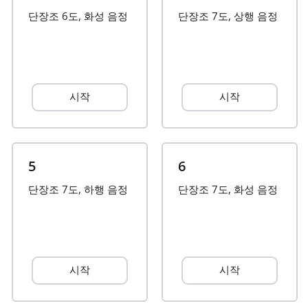
단장조 6도, 화성 음정
단장조 7도, 상행 음정
Français
한국어
시작
시작
हिन्दी
Italiano
5
6
단장조 7도, 하행 음정
단장조 7도, 화성 음정
日本語
Polski
시작
시작
Português