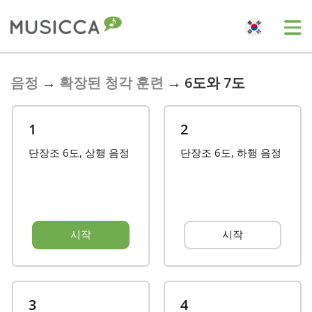
Bahasa Indonesia
음정
→
확장된 청각 훈련
→
6도와 7도
Български
1
2
단장조 6도, 상행 음정
단장조 6도, 하행 음정
Dansk
Deutsch
시작
시작
English
Español
3
4