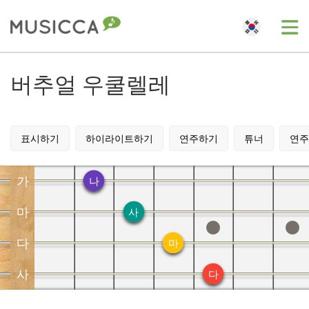
Me
Bahasa Indonesia
버추얼 우쿨렐레
Български
표시하기
하이라이트하기
연주하기
튜너
연주
Dansk
가
나
Deutsch
마
사
다
마
English
사
다
Español