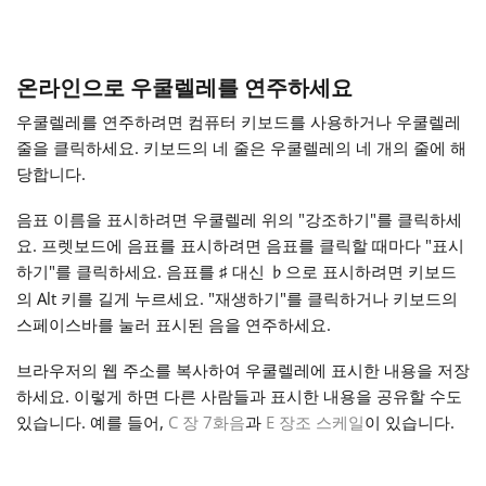
Français
온라인으로 우쿨렐레를 연주하세요
한국어
우쿨렐레를 연주하려면 컴퓨터 키보드를 사용하거나 우쿨렐레
줄을 클릭하세요. 키보드의 네 줄은 우쿨렐레의 네 개의 줄에 해
당합니다.
हिन्दी
음표 이름을 표시하려면 우쿨렐레 위의 "강조하기"를 클릭하세
요. 프렛보드에 음표를 표시하려면 음표를 클릭할 때마다 "표시
Italiano
하기"를 클릭하세요. 음표를
대신
으로 표시하려면 키보드
♯
♭
의 Alt 키를 길게 누르세요. "재생하기"를 클릭하거나 키보드의
日本語
스페이스바를 눌러 표시된 음을 연주하세요.
브라우저의 웹 주소를 복사하여 우쿨렐레에 표시한 내용을 저장
Polski
하세요. 이렇게 하면 다른 사람들과 표시한 내용을 공유할 수도
있습니다. 예를 들어,
C 장 7화음
과
E 장조 스케일
이 있습니다.
Português