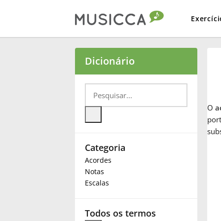
Exercíci
Bahasa Indonesia
Dicionário
Български
O
a
Dansk
port
sub
Categoria
Deutsch
Acordes
Notas
English
Escalas
Español
Todos os termos