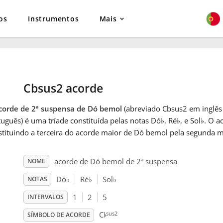
os
Instrumentos
Mais
Cbsus2 acorde
corde de 2ª suspensa de Dó bemol
(abreviado Cbsus2 em inglê
uguês) é uma tríade constituída pelas notas Dó
♭
, Ré
♭
, e Sol
♭
. O a
stituindo a terceira do acorde maior de Dó bemol pela segunda m
acorde de Dó bemol de 2ª suspensa
NOME
Dó
♭
Ré
♭
Sol
♭
NOTAS
1
2
5
INTERVALOS
♭
sus2
C
SÍMBOLO DE ACORDE