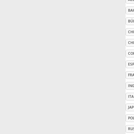
BA
Русский
BÚ
Svenska
CHI
CHI
Tiếng Việt
CO
ES
Türkçe
FR
IN
Українська
IT
JA
简体中文
PO
繁體中文
RU