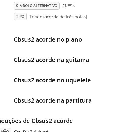
♭
(sus2)
C
SÍMBOLO ALTERNATIVO
Tríade (acorde de três notas)
TIPO
Cbsus2 acorde no piano
Cbsus2 acorde na guitarra
Cbsus2 acorde no uquelele
Cbsus2 acorde na partitura
aduções de Cbsus2 acorde
Ces-Sus2-Akkord
EMÃO