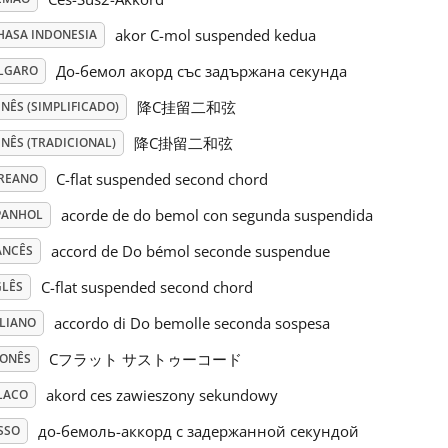
akor C-mol suspended kedua
HASA INDONESIA
До-бемол акорд със задържана секунда
LGARO
降C挂留二和弦
NÊS (SIMPLIFICADO)
降C掛留二和弦
NÊS (TRADICIONAL)
C-flat suspended second chord
REANO
acorde de do bemol con segunda suspendida
PANHOL
accord de Do bémol seconde suspendue
ANCÊS
C-flat suspended second chord
GLÊS
accordo di Do bemolle seconda sospesa
ALIANO
Cフラット サストゥーコード
PONÊS
akord ces zawieszony sekundowy
LACO
до-бемоль-аккорд с задержанной секундой
SSO