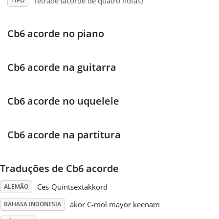
Tétrade (acorde de quatro notas)
TIPO
Français
Cb6 acorde no piano
한국어
Cb6 acorde na guitarra
हिन्दी
Cb6 acorde no uquelele
Italiano
Cb6 acorde na partitura
日本語
Traduções de Cb6 acorde
Polski
Ces-Quintsextakkord
ALEMÃO
akor C-mol mayor keenam
BAHASA INDONESIA
Português