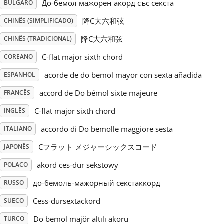
До-бемол мажорен акорд със секста
BÚLGARO
Русский
降C大六和弦
CHINÊS (SIMPLIFICADO)
降C大六和弦
CHINÊS (TRADICIONAL)
Svenska
C-flat major sixth chord
COREANO
acorde de do bemol mayor con sexta añadida
ESPANHOL
Tiếng Việt
accord de Do bémol sixte majeure
FRANCÊS
C-flat major sixth chord
INGLÊS
Türkçe
accordo di Do bemolle maggiore sesta
ITALIANO
Cフラット メジャーシックスコード
JAPONÊS
Українська
akord ces-dur sekstowy
POLACO
简体中文
до-бемоль-мажорный секстаккорд
RUSSO
Cess-dursextackord
SUECO
繁體中文
Do bemol majör altılı akoru
TURCO