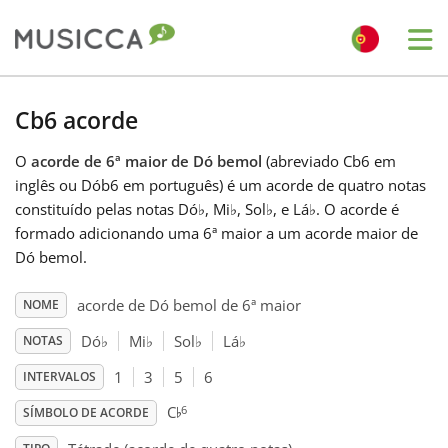
Me
Bahasa Indonesia
Cb6 acorde
O
acorde de 6ª maior de Dó bemol
(abreviado Cb6 em
Български
inglês ou Dób6 em português) é um acorde de quatro notas
constituído pelas notas Dó
♭
, Mi
♭
, Sol
♭
, e Lá
♭
. O acorde é
Dansk
formado adicionando uma 6ª maior a um acorde maior de
Dó bemol.
Deutsch
acorde de Dó bemol de 6ª maior
NOME
Dó
♭
Mi
♭
Sol
♭
Lá
♭
NOTAS
English
1
3
5
6
INTERVALOS
♭
6
C
SÍMBOLO DE ACORDE
Español