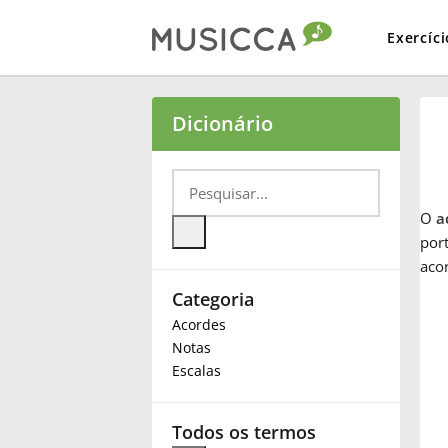
Exercíci
Bahasa Indonesia
Dicionário
Български
O
a
Dansk
port
aco
Categoria
Deutsch
Acordes
Notas
English
Escalas
Español
Todos os termos