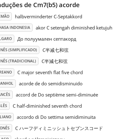
aduções de Cm7(b5) acorde
halbverminderter C-Septakkord
EMÃO
akor C setengah diminished ketujuh
HASA INDONESIA
До полуумален септакорд
LGARO
C半减七和弦
NÊS (SIMPLIFICADO)
C半減七和弦
NÊS (TRADICIONAL)
C major seventh flat five chord
REANO
acorde de do semidisminuido
PANHOL
accord de Do septième semi-diminuée
ANCÊS
C half-diminished seventh chord
GLÊS
accordo di Do settima semidiminuita
ALIANO
C ハーフディミニッシュトセブンスコード
PONÊS