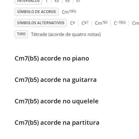
♭
♭
♭
1
3
5
7
INTERVALOS
♭
7(
5)
Cm
SÍMBOLO DE ACORDE
♭
♭
ø
ø7
7
5
–7(
5)
C
C
Cm
C
Cm
SÍMBOLOS ALTERNATIVOS
Tétrade (acorde de quatro notas)
TIPO
Cm7(b5) acorde no piano
Cm7(b5) acorde na guitarra
Cm7(b5) acorde no uquelele
Cm7(b5) acorde na partitura