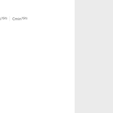
♭
♭
7(
5)
7(
5)
i
Cmin