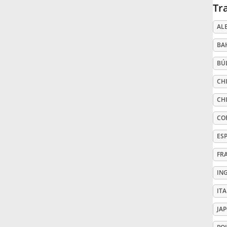
Tr
Русский
AL
BA
Svenska
BÚ
CHI
Tiếng Việt
CHI
Türkçe
CO
ES
Українська
FR
IN
简体中文
IT
JA
繁體中文