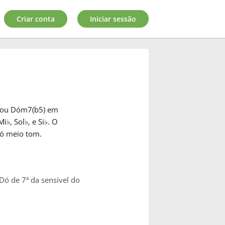
Criar conta
Iniciar sessão
s ou Dóm7(b5) em
Mi
♭
, Sol
♭
, e Si
♭
. O
Dó meio tom.
Dó de 7ª da sensível do