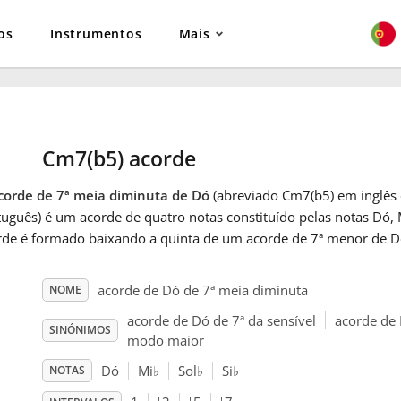
os
Instrumentos
Mais
Cm7(b5) acorde
corde de 7ª meia diminuta de Dó
(abreviado Cm7(b5) em inglê
uguês) é um acorde de quatro notas constituído pelas notas Dó, 
rde é formado baixando a quinta de um acorde de 7ª menor de 
acorde de Dó de 7ª meia diminuta
NOME
acorde de Dó de 7ª da sensível
acorde de 
SINÓNIMOS
modo maior
Dó
Mi
♭
Sol
♭
Si
♭
NOTAS