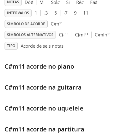
Dó
♯
Mi
Sol
♯
Si
Ré
♯
Fá
♯
NOTAS
♭
♭
Français
1
3
5
7
9
11
INTERVALOS
♯
11
C
m
SÍMBOLO DE ACORDE
♯
♯
♯
한국어
–11
11
11
C
C
mi
C
min
SÍMBOLOS ALTERNATIVOS
Acorde de seis notas
TIPO
हिन्दी
C#m11 acorde no piano
Italiano
C#m11 acorde na guitarra
日本語
C#m11 acorde no uquelele
Polski
C#m11 acorde na partitura
Português