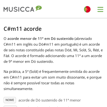
Me
Bahasa Indonesia
C#m11 acorde
O
acorde menor de 11ª em Dó sustenido
(abreviado
Български
C#m11 em inglês ou Dó#m11 em português) é um acorde
de seis notas constituído pelas notas Dó
♯
, Mi, Sol
♯
, Si, Ré
♯
, e
Dansk
Fá
♯
. O acorde é formado adicionando uma 11ª a um acorde
de 9ª menor em Dó sustenido.
Deutsch
Na prática, a 5ª (Sol
♯
) é frequentemente omitida do acorde
em C#m11 para evitar um som muito dissonante, e porque
não é sempre possível tocar todas as notas
English
simultaneamente.
acorde de Dó sustenido de 11ª menor
NOME
Español