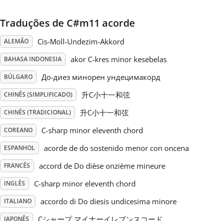
Русский
Traduções de C#m11 acorde
Cis-Moll-Undezim-Akkord
ALEMÃO
Svenska
akor C-kres minor kesebelas
BAHASA INDONESIA
До-диез минорен ундецимакорд
BÚLGARO
Tiếng Việt
升C小十一和弦
CHINÊS (SIMPLIFICADO)
升C小十一和弦
CHINÊS (TRADICIONAL)
Türkçe
C-sharp minor eleventh chord
COREANO
Українська
acorde de do sostenido menor con oncena
ESPANHOL
accord de Do dièse onzième mineure
FRANCÊS
简体中文
C-sharp minor eleventh chord
INGLÊS
accordo di Do diesis undicesima minore
ITALIANO
繁體中文
Cシャープ マイナーイレブンスコード
JAPONÊS