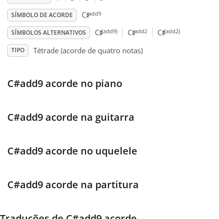
♯
add9
C
SÍMBOLO DE ACORDE
♯
♯
♯
Français
(add9)
add2
(add2)
C
C
C
SÍMBOLOS ALTERNATIVOS
Tétrade (acorde de quatro notas)
TIPO
한국어
C#add9 acorde no piano
हिन्दी
Italiano
C#add9 acorde na guitarra
日本語
C#add9 acorde no uquelele
Polski
C#add9 acorde na partitura
Português
Traduções de C#add9 acorde