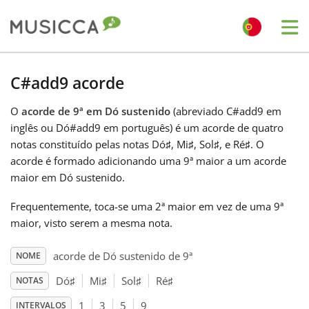
Me
Bahasa Indonesia
C#add9 acorde
O
acorde de 9ª em Dó sustenido
(abreviado C#add9 em
Български
inglês ou Dó#add9 em português) é um acorde de quatro
notas constituído pelas notas Dó
♯
, Mi
♯
, Sol
♯
, e Ré
♯
. O
Dansk
acorde é formado adicionando uma 9ª maior a um acorde
maior em Dó sustenido.
Deutsch
Frequentemente, toca-se uma 2ª maior em vez de uma 9ª
maior, visto serem a mesma nota.
English
acorde de Dó sustenido de 9ª
NOME
Dó
♯
Mi
♯
Sol
♯
Ré
♯
NOTAS
Español
1
3
5
9
INTERVALOS