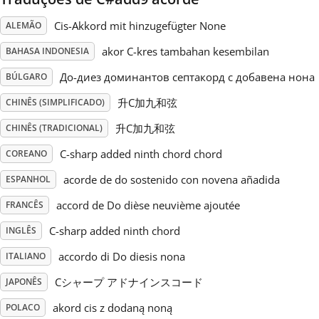
Cis-Akkord mit hinzugefügter None
ALEMÃO
Русский
akor C-kres tambahan kesembilan
BAHASA INDONESIA
Svenska
До-диез доминантов септакорд с добавена нона
BÚLGARO
升C加九和弦
CHINÊS (SIMPLIFICADO)
Tiếng Việt
升C加九和弦
CHINÊS (TRADICIONAL)
C-sharp added ninth chord chord
COREANO
Türkçe
acorde de do sostenido con novena añadida
ESPANHOL
accord de Do dièse neuvième ajoutée
FRANCÊS
Українська
C-sharp added ninth chord
INGLÊS
accordo di Do diesis nona
简体中文
ITALIANO
Cシャープ アドナインスコード
JAPONÊS
繁體中文
akord cis z dodaną noną
POLACO