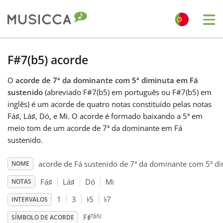
Me
Bahasa Indonesia
F#7(b5) acorde
O
acorde de 7ª da dominante com 5ª diminuta em Fá
Български
sustenido
(abreviado F#7(b5) em português ou F#7(b5) em
inglês) é um acorde de quatro notas constituído pelas notas
Dansk
Fá
♯
, Lá
♯
, Dó, e Mi. O acorde é formado baixando a 5ª em
meio tom de um acorde de 7ª da dominante em Fá
sustenido.
Deutsch
acorde de Fá sustenido de 7ª da dominante com 5ª d
NOME
English
Fá
♯
Lá
♯
Dó
Mi
NOTAS
♭
♭
1
3
5
7
INTERVALOS
♭
♯
Español
7(
5)
F
SÍMBOLO DE ACORDE