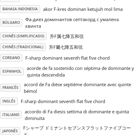
akor F-kres dominan ketujuh mol lima
BAHASA INDONESIA
Русский
Фа-диез доминантов септакорд с умалена
BÚLGARO
квинта
Svenska
升F属七降五和弦
CHINÊS (SIMPLIFICADO)
升F屬七降五和弦
CHINÊS (TRADICIONAL)
Tiếng Việt
F-sharp dominant seventh flat five chord
COREANO
acorde de fa sostenido con séptima de dominante y
Türkçe
ESPANHOL
quinta descendida
accord de Fa dièse septième dominante avec quinte
FRANCÊS
Українська
bémol
F-sharp dominant seventh flat five chord
INGLÊS
简体中文
accordo di Fa diesis settima di dominante e quinta
ITALIANO
diminuita
Fシャープ ドミナントセブンスフラットファイブコー
繁體中文
JAPONÊS
ド