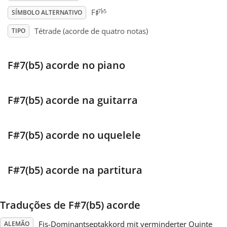
♭
♯
7
5
F
SÍMBOLO ALTERNATIVO
Français
Tétrade (acorde de quatro notas)
TIPO
한국어
F#7(b5) acorde no piano
हिन्दी
F#7(b5) acorde na guitarra
Italiano
F#7(b5) acorde no uquelele
日本語
F#7(b5) acorde na partitura
Polski
Traduções de F#7(b5) acorde
Português
Fis-Dominantseptakkord mit verminderter Quinte
ALEMÃO