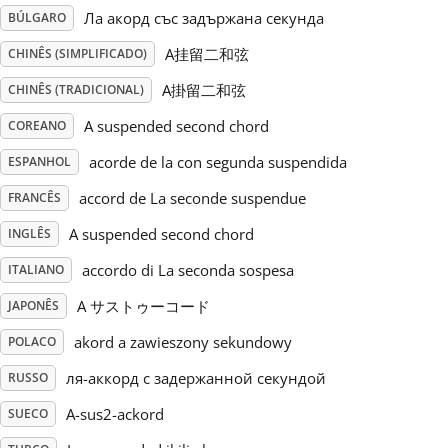
Ла акорд със задържана секунда
BÚLGARO
Русский
A挂留二和弦
CHINÊS (SIMPLIFICADO)
A掛留二和弦
CHINÊS (TRADICIONAL)
Svenska
A suspended second chord
COREANO
acorde de la con segunda suspendida
ESPANHOL
Tiếng Việt
accord de La seconde suspendue
FRANCÊS
Türkçe
A suspended second chord
INGLÊS
accordo di La seconda sospesa
ITALIANO
Українська
A サストゥーコード
JAPONÊS
akord a zawieszony sekundowy
POLACO
简体中文
ля-аккорд с задержанной секундой
RUSSO
A-sus2-ackord
SUECO
繁體中文