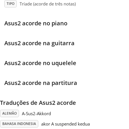
Tríade (acorde de três notas)
TIPO
Français
Asus2 acorde no piano
한국어
Asus2 acorde na guitarra
हिन्दी
Asus2 acorde no uquelele
Italiano
Asus2 acorde na partitura
日本語
Traduções de Asus2 acorde
Polski
A-Sus2-Akkord
ALEMÃO
Português
akor A suspended kedua
BAHASA INDONESIA