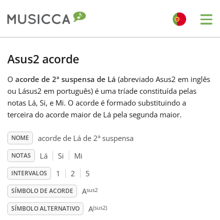
Me
Bahasa Indonesia
Asus2 acorde
O
acorde de 2ª suspensa de Lá
(abreviado Asus2 em inglês
Български
ou Lásus2 em português) é uma tríade constituída pelas
notas Lá, Si, e Mi. O acorde é formado substituindo a
Dansk
terceira do acorde maior de Lá pela segunda maior.
acorde de Lá de 2ª suspensa
NOME
Deutsch
Lá
Si
Mi
NOTAS
1
2
5
INTERVALOS
English
sus2
A
SÍMBOLO DE ACORDE
(sus2)
Español
A
SÍMBOLO ALTERNATIVO