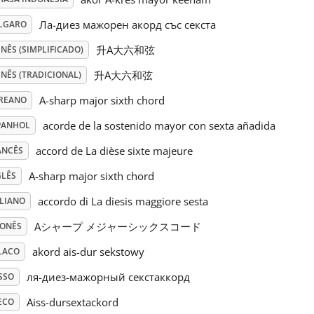
Ла-диез мажорен акорд със секста
LGARO
升A大六和弦
NÊS (SIMPLIFICADO)
升A大六和弦
NÊS (TRADICIONAL)
A-sharp major sixth chord
REANO
acorde de la sostenido mayor con sexta añadida
PANHOL
accord de La dièse sixte majeure
ANCÊS
A-sharp major sixth chord
GLÊS
accordo di La diesis maggiore sesta
ALIANO
Aシャープ メジャーシックスコード
PONÊS
akord ais-dur sekstowy
LACO
ля-диез-мажорный секстаккорд
SSO
Aiss-dursextackord
ECO