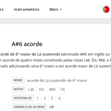
os
Instrumentos
Mais
A#6 acorde
corde de 6ª maior de Lá sustenido
(abreviado A#6 em inglês ou
 acorde de quatro notas constituído pelas notas Lá
♯
, Dó
, Mi
♯
, e 
mado adicionando uma 6ª maior a um acorde maior de Lá susteni
acorde de Lá sustenido de 6ª maior
NOME
Lá
♯
Dó
Mi
♯
Fá
NOTAS
1
3
5
6
INTERVALOS
♯
6
A
SÍMBOLO DE ACORDE