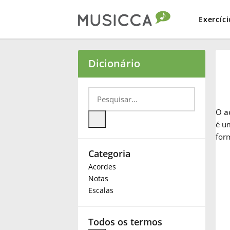
Exercíci
Bahasa Indonesia
Dicionário
Български
O
a
Dansk
é um
for
Categoria
Deutsch
Acordes
Notas
English
Escalas
Español
Todos os termos