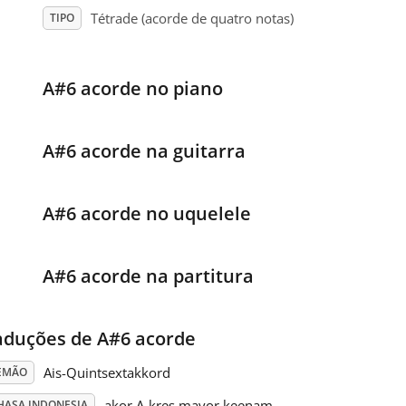
Tétrade (acorde de quatro notas)
TIPO
A#6 acorde no piano
A#6 acorde na guitarra
A#6 acorde no uquelele
A#6 acorde na partitura
aduções de A#6 acorde
Ais-Quintsextakkord
EMÃO
akor A-kres mayor keenam
HASA INDONESIA