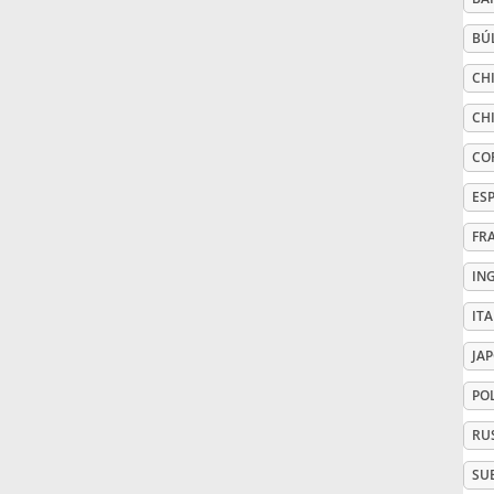
BÚ
Русский
CHI
Svenska
CHI
CO
Tiếng Việt
ES
FR
Türkçe
IN
IT
Українська
JA
PO
简体中文
RU
繁體中文
SU