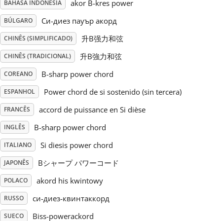
akor B-kres power
BAHASA INDONESIA
Русский
Си-диез пауър акорд
BÚLGARO
升B强力和弦
CHINÊS (SIMPLIFICADO)
Svenska
升B強力和弦
CHINÊS (TRADICIONAL)
B-sharp power chord
COREANO
Tiếng Việt
Power chord de si sostenido (sin tercera)
ESPANHOL
accord de puissance en Si dièse
FRANCÊS
Türkçe
B-sharp power chord
INGLÊS
Si diesis power chord
ITALIANO
Українська
Bシャープ パワーコード
JAPONÊS
简体中文
akord his kwintowy
POLACO
си-диез-квинтаккорд
RUSSO
繁體中文
Biss-powerackord
SUECO