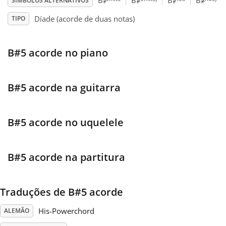
♯
♯
♯
♯
B
B
B
B
SÍMBOLOS ALTERNATIVOS
Díade (acorde de duas notas)
TIPO
Français
B#5 acorde no piano
한국어
हिन्दी
B#5 acorde na guitarra
Italiano
B#5 acorde no uquelele
日本語
B#5 acorde na partitura
Polski
Traduções de B#5 acorde
His-Powerchord
ALEMÃO
Português