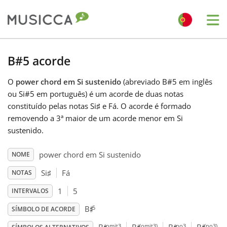
Me
Bahasa Indonesia
B#5 acorde
O
power chord em Si sustenido
(abreviado B#5 em inglês
Български
ou Si#5 em português) é um acorde de duas notas
constituído pelas notas Si
♯
e Fá
. O acorde é formado
Dansk
removendo a 3ª maior de um acorde menor em Si
sustenido.
Deutsch
power chord em Si sustenido
NOME
Si
♯
Fá
NOTAS
English
1
5
INTERVALOS
♯
5
B
SÍMBOLO DE ACORDE
Español
omit3
(omit3)
no3
(no3)