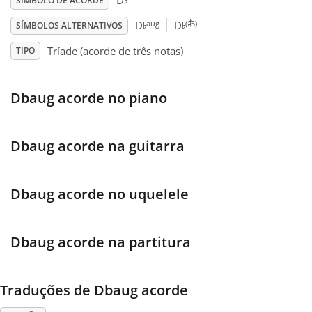
♭
D
SÍMBOLO DE ACORDE
♯
♭
♭
aug
(
5)
D
D
SÍMBOLOS ALTERNATIVOS
Français
Tríade (acorde de três notas)
TIPO
한국어
Dbaug acorde no piano
हिन्दी
Dbaug acorde na guitarra
Italiano
Dbaug acorde no uquelele
日本語
Dbaug acorde na partitura
Polski
Traduções de Dbaug acorde
Português