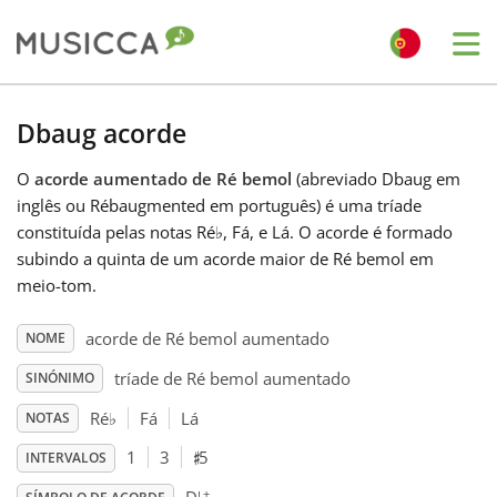
Me
Bahasa Indonesia
Dbaug acorde
O
acorde aumentado de Ré bemol
(abreviado Dbaug em
Български
inglês ou Rébaugmented em português) é uma tríade
constituída pelas notas Ré
♭
, Fá, e Lá. O acorde é formado
Dansk
subindo a quinta de um acorde maior de Ré bemol em
meio-tom.
Deutsch
acorde de Ré bemol aumentado
NOME
tríade de Ré bemol aumentado
SINÓNIMO
English
Ré
♭
Fá
Lá
NOTAS
♯
1
3
5
INTERVALOS
Español
+