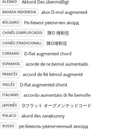
Akkord Des übermäßigt
ALEMÃO
Русский
akor D-mol augmented
BAHASA INDONESIA
Ре-бемол увеличен акорд
BÚLGARO
Svenska
降D 增和弦
CHINÊS (SIMPLIFICADO)
降D增和弦
CHINÊS (TRADICIONAL)
Tiếng Việt
D-flat augmented chord
COREANO
acorde de re bemol aumentado
ESPANHOL
Türkçe
accord de Ré bémol augmenté
FRANCÊS
D-flat augmented chord
INGLÊS
Українська
accordo aumentato di Re bemolle
ITALIANO
简体中文
Dフラット オーグメンテッドコード
JAPONÊS
akord des zwiększony
POLACO
繁體中文
ре-бемоль-увеличенный аккорд
RUSSO