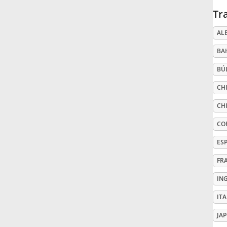
Tr
Русский
AL
BA
Svenska
BÚ
Tiếng Việt
CHI
CHI
Türkçe
CO
ES
Українська
FR
IN
简体中文
IT
繁體中文
JA