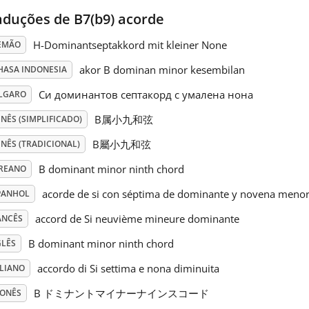
aduções de B7(b9) acorde
H-Dominantseptakkord mit kleiner None
EMÃO
akor B dominan minor kesembilan
HASA INDONESIA
Си доминантов септакорд с умалена нона
LGARO
B属小九和弦
NÊS (SIMPLIFICADO)
B屬小九和弦
NÊS (TRADICIONAL)
B dominant minor ninth chord
REANO
acorde de si con séptima de dominante y novena meno
PANHOL
accord de Si neuvième mineure dominante
ANCÊS
B dominant minor ninth chord
GLÊS
accordo di Si settima e nona diminuita
ALIANO
B ドミナントマイナーナインスコード
PONÊS