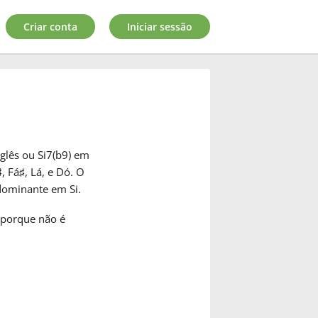
Criar conta
Iniciar sessão
glês ou Si7(b9) em
♯
, Fá
♯
, Lá, e Dó. O
dominante em Si.
 porque não é