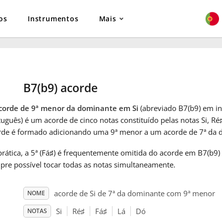
os
Instrumentos
Mais
B7(b9) acorde
corde de 9ª menor da dominante em Si
(abreviado B7(b9) em in
uguês) é um acorde de cinco notas constituído pelas notas Si, Ré
rde é formado adicionando uma 9ª menor a um acorde de 7ª da 
rática, a 5ª (Fá
♯
) é frequentemente omitida do acorde em B7(b9)
pre possível tocar todas as notas simultaneamente.
acorde de Si de 7ª da dominante com 9ª menor
NOME
Si
Ré
♯
Fá
♯
Lá
Dó
NOTAS