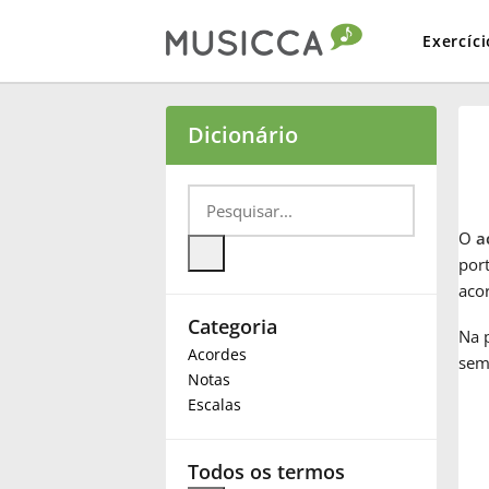
Exercíci
Bahasa Indonesia
Dicionário
Български
O
a
Dansk
port
aco
Categoria
Deutsch
Na p
Acordes
sem
Notas
English
Escalas
Español
Todos os termos