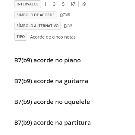
♭
♭
1
3
5
7
9
INTERVALOS
♭
7(
9)
B
SÍMBOLO DE ACORDE
♭
7
9
B
SÍMBOLO ALTERNATIVO
Acorde de cinco notas
TIPO
B7(b9) acorde no piano
B7(b9) acorde na guitarra
B7(b9) acorde no uquelele
B7(b9) acorde na partitura