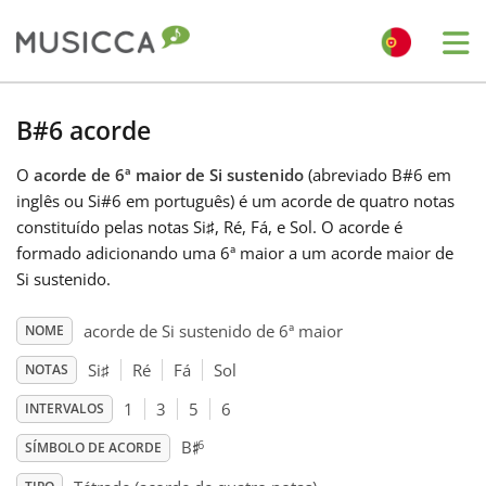
Me
Bahasa Indonesia
B#6 acorde
O
acorde de 6ª maior de Si sustenido
(abreviado B#6 em
Български
inglês ou Si#6 em português) é um acorde de quatro notas
constituído pelas notas Si
♯
, Ré
, Fá
, e Sol
. O acorde é
Dansk
formado adicionando uma 6ª maior a um acorde maior de
Si sustenido.
Deutsch
acorde de Si sustenido de 6ª maior
NOME
Si
♯
Ré
Fá
Sol
NOTAS
English
1
3
5
6
INTERVALOS
♯
6
B
SÍMBOLO DE ACORDE
Español