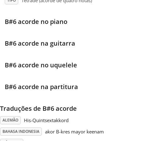
Tétrade (acorde de quatro notas)
TIPO
Français
B#6 acorde no piano
한국어
B#6 acorde na guitarra
हिन्दी
B#6 acorde no uquelele
Italiano
B#6 acorde na partitura
日本語
Traduções de B#6 acorde
Polski
His-Quintsextakkord
ALEMÃO
akor B-kres mayor keenam
BAHASA INDONESIA
Português