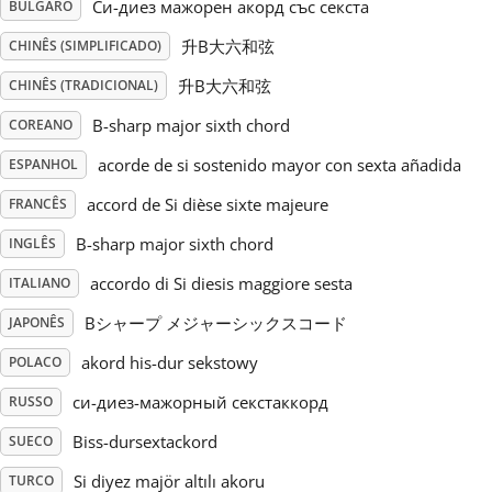
Си-диез мажорен акорд със секста
BÚLGARO
Русский
升B大六和弦
CHINÊS (SIMPLIFICADO)
升B大六和弦
CHINÊS (TRADICIONAL)
Svenska
B-sharp major sixth chord
COREANO
acorde de si sostenido mayor con sexta añadida
ESPANHOL
Tiếng Việt
accord de Si dièse sixte majeure
FRANCÊS
B-sharp major sixth chord
INGLÊS
Türkçe
accordo di Si diesis maggiore sesta
ITALIANO
Bシャープ メジャーシックスコード
JAPONÊS
Українська
akord his-dur sekstowy
POLACO
简体中文
си-диез-мажорный секстаккорд
RUSSO
Biss-dursextackord
SUECO
繁體中文
Si diyez majör altılı akoru
TURCO