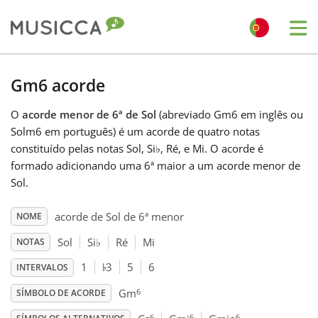
Me
Bahasa Indonesia
Gm6 acorde
O
acorde menor de 6ª de Sol
(abreviado Gm6 em inglês ou
Български
Solm6 em português) é um acorde de quatro notas
constituído pelas notas Sol, Si
♭
, Ré, e Mi. O acorde é
Dansk
formado adicionando uma 6ª maior a um acorde menor de
Sol.
Deutsch
acorde de Sol de 6ª menor
NOME
Sol
Si
♭
Ré
Mi
NOTAS
♭
English
1
3
5
6
INTERVALOS
6
Gm
SÍMBOLO DE ACORDE
Español
–6
6
6