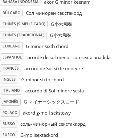
akor G minor keenam
BAHASA INDONESIA
Русский
Сол минорен секстакорд
BÚLGARO
G小六和弦
CHINÊS (SIMPLIFICADO)
Svenska
G小六和弦
CHINÊS (TRADICIONAL)
G minor sixth chord
COREANO
Tiếng Việt
acorde de sol menor con sexta añadida
ESPANHOL
accord de Sol sixte mineure
FRANCÊS
Türkçe
G minor sixth chord
INGLÊS
accordo di Sol minore sesta
ITALIANO
Українська
G マイナーシックスコード
JAPONÊS
简体中文
akord g-moll sekstowy
POLACO
соль-минорный секстаккорд
RUSSO
繁體中文
G-mollsextackord
SUECO