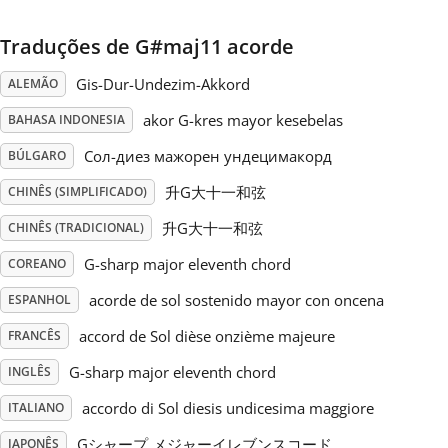
Русский
Traduções de G#maj11 acorde
Gis-Dur-Undezim-Akkord
ALEMÃO
Svenska
akor G-kres mayor kesebelas
BAHASA INDONESIA
Сол-диез мажорен ундецимакорд
BÚLGARO
Tiếng Việt
升G大十一和弦
CHINÊS (SIMPLIFICADO)
升G大十一和弦
CHINÊS (TRADICIONAL)
Türkçe
G-sharp major eleventh chord
COREANO
Українська
acorde de sol sostenido mayor con oncena
ESPANHOL
accord de Sol dièse onzième majeure
FRANCÊS
简体中文
G-sharp major eleventh chord
INGLÊS
accordo di Sol diesis undicesima maggiore
ITALIANO
繁體中文
Gシャープ メジャーイレブンスコード
JAPONÊS