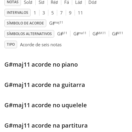
Sol
♯
Si
♯
Ré
♯
Fá
Lá
♯
Dó
♯
NOTAS
Français
1
3
5
7
9
11
INTERVALOS
♯
maj11
G
SÍMBOLO DE ACORDE
♯
♯
♯
♯
한국어
Δ11
ma11
MA11
M11
G
G
G
G
SÍMBOLOS ALTERNATIVOS
Acorde de seis notas
TIPO
हिन्दी
G#maj11 acorde no piano
Italiano
G#maj11 acorde na guitarra
日本語
G#maj11 acorde no uquelele
Polski
G#maj11 acorde na partitura
Português