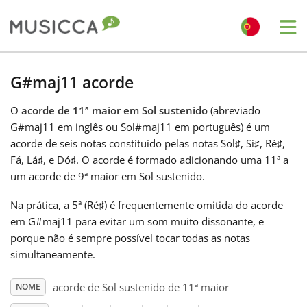
Me
Bahasa Indonesia
G#maj11 acorde
O
acorde de 11ª maior em Sol sustenido
(abreviado
Български
G#maj11 em inglês ou Sol#maj11 em português) é um
acorde de seis notas constituído pelas notas Sol
♯
, Si
♯
, Ré
♯
,
Dansk
Fá
, Lá
♯
, e Dó
♯
. O acorde é formado adicionando uma 11ª a
um acorde de 9ª maior em Sol sustenido.
Deutsch
Na prática, a 5ª (Ré
♯
) é frequentemente omitida do acorde
em G#maj11 para evitar um som muito dissonante, e
porque não é sempre possível tocar todas as notas
English
simultaneamente.
acorde de Sol sustenido de 11ª maior
NOME
Español