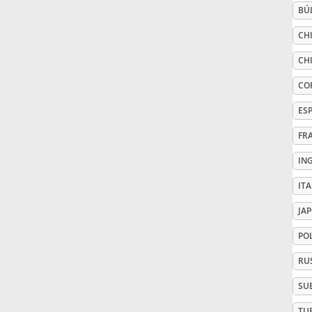
BÚ
Русский
CHI
CHI
Svenska
CO
ES
Tiếng Việt
FR
IN
Türkçe
IT
Українська
JA
PO
简体中文
RU
SU
繁體中文
TU