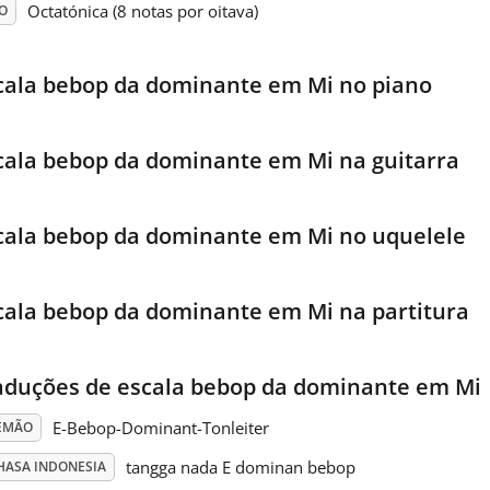
Octatónica (8 notas por oitava)
O
cala bebop da dominante em Mi no piano
cala bebop da dominante em Mi na guitarra
cala bebop da dominante em Mi no uquelele
cala bebop da dominante em Mi na partitura
aduções de escala bebop da dominante em Mi
E-Bebop-Dominant-Tonleiter
EMÃO
tangga nada E dominan bebop
HASA INDONESIA