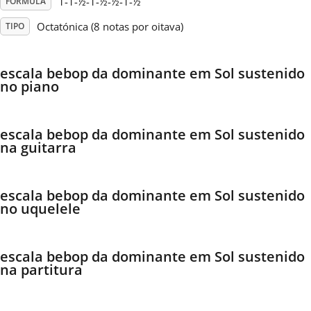
1-1-½-1-½-½-1-½
FÓRMULA
Octatónica (8 notas por oitava)
TIPO
Français
escala bebop da dominante em Sol sustenido
한국어
no piano
हिन्दी
escala bebop da dominante em Sol sustenido
na guitarra
Italiano
escala bebop da dominante em Sol sustenido
no uquelele
日本語
Polski
escala bebop da dominante em Sol sustenido
na partitura
Português