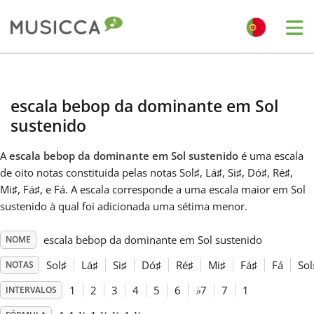
Me
Bahasa Indonesia
escala bebop da dominante em Sol
Български
sustenido
A
escala bebop da dominante em Sol sustenido
é uma escala
Dansk
de oito notas constituída pelas notas Sol
♯
, Lá
♯
, Si
♯
, Dó
♯
, Ré
♯
,
Mi
♯
, Fá
♯
, e Fá
. A escala corresponde a uma escala maior em Sol
sustenido à qual foi adicionada uma sétima menor.
Deutsch
escala bebop da dominante em Sol sustenido
NOME
English
Sol
♯
Lá
♯
Si
♯
Dó
♯
Ré
♯
Mi
♯
Fá
♯
Fá
Sol
NOTAS
1
2
3
4
5
6
♭
7
7
1
INTERVALOS
Español