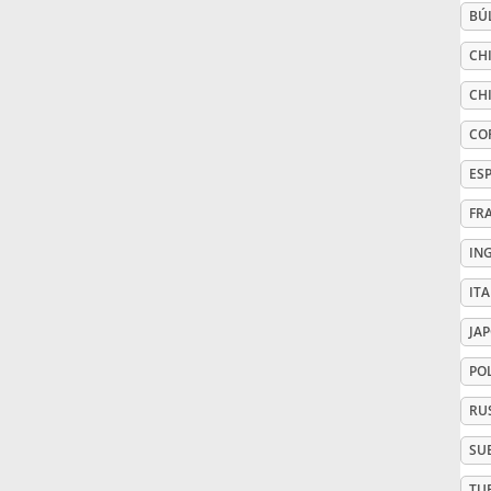
BÚ
Русский
CHI
CHI
Svenska
CO
ES
Tiếng Việt
FR
IN
Türkçe
IT
Українська
JA
PO
简体中文
RU
SU
繁體中文
TU