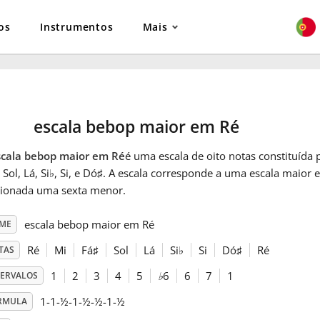
os
Instrumentos
Mais
escala bebop maior em Ré
scala bebop maior em Ré
é uma escala de oito notas constituída p
, Sol, Lá, Si
♭
, Si, e Dó
♯
. A escala corresponde a uma escala maior e
cionada uma sexta menor.
escala bebop maior em Ré
ME
Ré
Mi
Fá
♯
Sol
Lá
Si
♭
Si
Dó
♯
Ré
TAS
1
2
3
4
5
♭
6
6
7
1
TERVALOS
1-1-½-1-½-½-1-½
RMULA