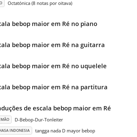
Octatónica (8 notas por oitava)
O
cala bebop maior em Ré no piano
cala bebop maior em Ré na guitarra
cala bebop maior em Ré no uquelele
cala bebop maior em Ré na partitura
aduções de escala bebop maior em Ré
D-Bebop-Dur-Tonleiter
EMÃO
tangga nada D mayor bebop
HASA INDONESIA