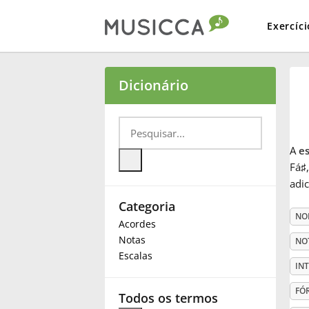
Exercíci
Bahasa Indonesia
Dicionário
Български
A
e
Dansk
Fá
♯
adi
Categoria
Deutsch
NO
Acordes
Notas
NO
English
Escalas
IN
FÓ
Español
Todos os termos