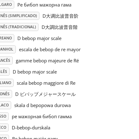
Ре бибоп мажорна гама
LGARO
D大调比波普音阶
NÊS (SIMPLIFICADO)
D大調比波普音階
NÊS (TRADICIONAL)
D bebop major scale
REANO
escala de bebop de re mayor
PANHOL
gamme bebop majeure de Ré
ANCÊS
D bebop major scale
GLÊS
scala bebop maggiore di Re
ALIANO
D ビバップメジャースケール
PONÊS
skala d bepopowa durowa
LACO
ре мажорная бибоп гамма
SSO
D-bebop-durskala
ECO
Re bebop majör gamı
RCO