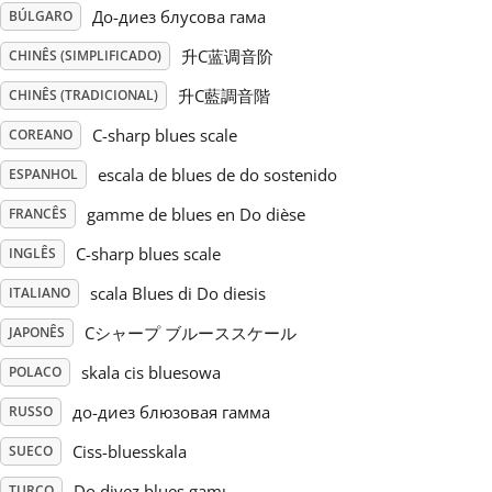
До-диез блусова гама
BÚLGARO
Русский
升C蓝调音阶
CHINÊS (SIMPLIFICADO)
升C藍調音階
CHINÊS (TRADICIONAL)
Svenska
C-sharp blues scale
COREANO
escala de blues de do sostenido
ESPANHOL
Tiếng Việt
gamme de blues en Do dièse
FRANCÊS
C-sharp blues scale
INGLÊS
Türkçe
scala Blues di Do diesis
ITALIANO
Українська
Cシャープ ブルーススケール
JAPONÊS
skala cis bluesowa
POLACO
简体中文
до-диез блюзовая гамма
RUSSO
Ciss-bluesskala
SUECO
繁體中文
Do diyez blues gamı
TURCO