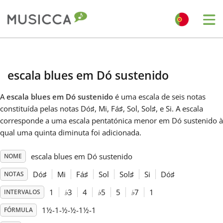
Me
Bahasa Indonesia
escala blues em Dó sustenido
Български
A
escala blues em Dó sustenido
é uma escala de seis notas
constituída pelas notas Dó
♯
, Mi, Fá
♯
, Sol, Sol
♯
, e Si. A escala
Dansk
corresponde a uma escala pentatónica menor em Dó sustenido à
qual uma quinta diminuta foi adicionada.
Deutsch
escala blues em Dó sustenido
NOME
Dó
♯
Mi
Fá
♯
Sol
Sol
♯
Si
Dó
♯
NOTAS
English
1
♭
3
4
♭
5
5
♭
7
1
INTERVALOS
1½-1-½-½-1½-1
FÓRMULA
Español