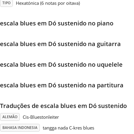
Hexatónica (6 notas por oitava)
TIPO
Français
escala blues em Dó sustenido no piano
한국어
escala blues em Dó sustenido na guitarra
हिन्दी
escala blues em Dó sustenido no uquelele
Italiano
escala blues em Dó sustenido na partitura
日本語
Traduções de escala blues em Dó sustenido
Polski
Cis-Bluestonleiter
ALEMÃO
Português
tangga nada C-kres blues
BAHASA INDONESIA