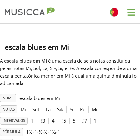
Me
Bahasa Indonesia
escala blues em Mi
Български
A
escala blues em Mi
é uma escala de seis notas constituída
pelas notas Mi, Sol, Lá, Si
♭
, Si, e Ré. A escala corresponde a uma
Dansk
escala pentatónica menor em Mi à qual uma quinta diminuta foi
adicionada.
Deutsch
escala blues em Mi
NOME
Mi
Sol
Lá
Si
♭
Si
Ré
Mi
NOTAS
English
1
♭
3
4
♭
5
5
♭
7
1
INTERVALOS
1½-1-½-½-1½-1
FÓRMULA
Español