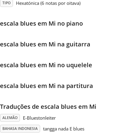
Hexatónica (6 notas por oitava)
TIPO
Français
escala blues em Mi no piano
한국어
escala blues em Mi na guitarra
हिन्दी
escala blues em Mi no uquelele
Italiano
escala blues em Mi na partitura
日本語
Traduções de escala blues em Mi
Polski
E-Bluestonleiter
ALEMÃO
Português
tangga nada E blues
BAHASA INDONESIA