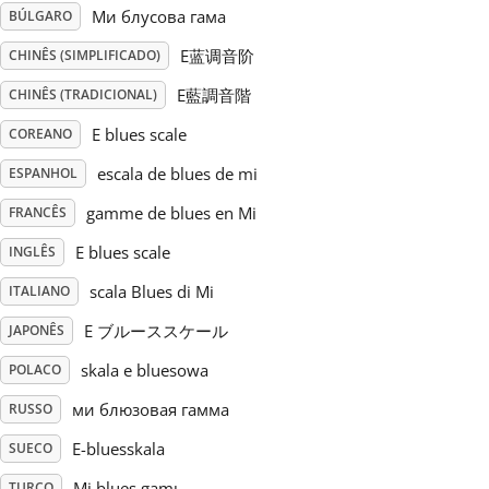
Ми блусова гама
BÚLGARO
Русский
E蓝调音阶
CHINÊS (SIMPLIFICADO)
E藍調音階
CHINÊS (TRADICIONAL)
Svenska
E blues scale
COREANO
escala de blues de mi
ESPANHOL
Tiếng Việt
gamme de blues en Mi
FRANCÊS
E blues scale
INGLÊS
Türkçe
scala Blues di Mi
ITALIANO
Українська
E ブルーススケール
JAPONÊS
skala e bluesowa
POLACO
简体中文
ми блюзовая гамма
RUSSO
E-bluesskala
SUECO
繁體中文
Mi blues gamı
TURCO