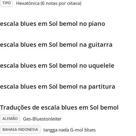
Hexatónica (6 notas por oitava)
TIPO
Français
escala blues em Sol bemol no piano
한국어
escala blues em Sol bemol na guitarra
हिन्दी
escala blues em Sol bemol no uquelele
Italiano
escala blues em Sol bemol na partitura
日本語
Traduções de escala blues em Sol bemol
Polski
Ges-Bluestonleiter
ALEMÃO
Português
tangga nada G-mol blues
BAHASA INDONESIA