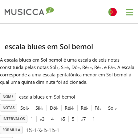
Me
Bahasa Indonesia
escala blues em Sol bemol
Български
A
escala blues em Sol bemol
é uma escala de seis notas
constituída pelas notas Sol
♭
, Si
♭
♭
, Dó
♭
, Ré
♭
♭
, Ré
♭
, e Fá
♭
. A escala
Dansk
corresponde a uma escala pentatónica menor em Sol bemol à
qual uma quinta diminuta foi adicionada.
Deutsch
escala blues em Sol bemol
NOME
Sol
♭
Si
♭
♭
Dó
♭
Ré
♭
♭
Ré
♭
Fá
♭
Sol
♭
NOTAS
English
1
♭
3
4
♭
5
5
♭
7
1
INTERVALOS
1½-1-½-½-1½-1
FÓRMULA
Español