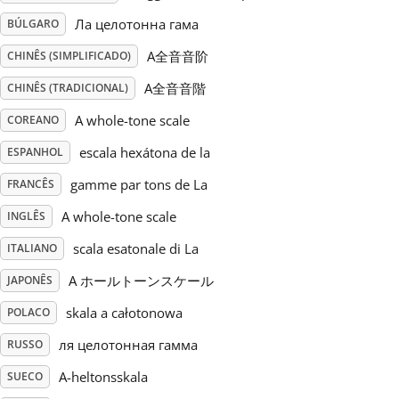
Ла целотонна гама
BÚLGARO
Русский
A全音音阶
CHINÊS (SIMPLIFICADO)
A全音音階
CHINÊS (TRADICIONAL)
Svenska
A whole-tone scale
COREANO
Tiếng Việt
escala hexátona de la
ESPANHOL
gamme par tons de La
FRANCÊS
Türkçe
A whole-tone scale
INGLÊS
scala esatonale di La
ITALIANO
Українська
A ホールトーンスケール
JAPONÊS
skala a całotonowa
POLACO
简体中文
ля целотонная гамма
RUSSO
A-heltonsskala
SUECO
繁體中文