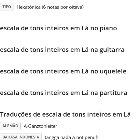
Hexatónica (6 notas por oitava)
TIPO
Français
escala de tons inteiros em Lá no piano
한국어
escala de tons inteiros em Lá na guitarra
हिन्दी
escala de tons inteiros em Lá no uquelele
Italiano
escala de tons inteiros em Lá na partitura
日本語
Polski
Traduções de escala de tons inteiros em Lá
A-Ganztonleiter
ALEMÃO
Português
tangga nada A not penuh
BAHASA INDONESIA