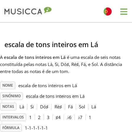
Me
Bahasa Indonesia
escala de tons inteiros em Lá
Български
A
escala de tons inteiros em Lá
é uma escala de seis notas
constituída pelas notas Lá, Si, Dó
♯
, Ré
♯
, Fá, e Sol. A distância
Dansk
entre todas as notas é de um tom.
escala de tons inteiros em Lá
NOME
Deutsch
escala de tons inteiros em Lá
SINÓNIMO
English
Lá
Si
Dó
♯
Ré
♯
Fá
Sol
Lá
NOTAS
1
2
3
♯
4
♭
6
♭
7
1
INTERVALOS
Español
1-1-1-1-1-1
FÓRMULA