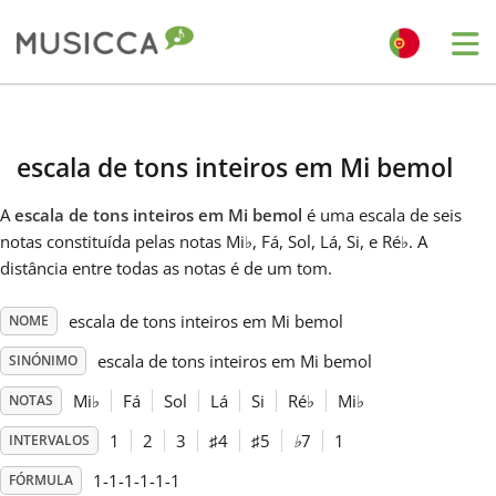
Me
Bahasa Indonesia
escala de tons inteiros em Mi bemol
Български
A
escala de tons inteiros em Mi bemol
é uma escala de seis
notas constituída pelas notas Mi
♭
, Fá, Sol, Lá, Si, e Ré
♭
. A
Dansk
distância entre todas as notas é de um tom.
escala de tons inteiros em Mi bemol
NOME
Deutsch
escala de tons inteiros em Mi bemol
SINÓNIMO
English
Mi
♭
Fá
Sol
Lá
Si
Ré
♭
Mi
♭
NOTAS
1
2
3
♯
4
♯
5
♭
7
1
INTERVALOS
Español
1-1-1-1-1-1
FÓRMULA