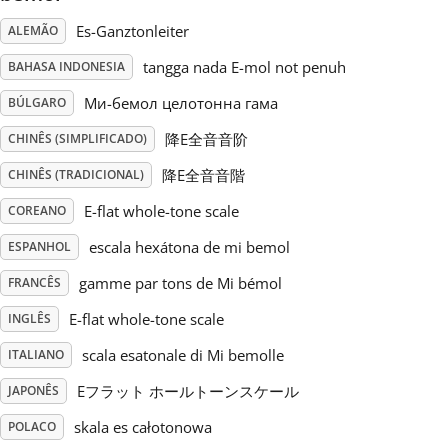
Es-Ganztonleiter
ALEMÃO
Русский
tangga nada E-mol not penuh
BAHASA INDONESIA
Mи-бемол целотонна гама
BÚLGARO
Svenska
降E全音音阶
CHINÊS (SIMPLIFICADO)
Tiếng Việt
降E全音音階
CHINÊS (TRADICIONAL)
E-flat whole-tone scale
COREANO
Türkçe
escala hexátona de mi bemol
ESPANHOL
gamme par tons de Mi bémol
FRANCÊS
Українська
E-flat whole-tone scale
INGLÊS
scala esatonale di Mi bemolle
ITALIANO
简体中文
Eフラット ホールトーンスケール
JAPONÊS
繁體中文
skala es całotonowa
POLACO