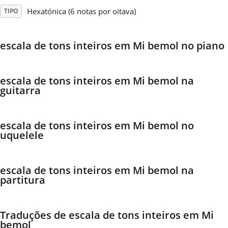
Hexatónica (6 notas por oitava)
TIPO
Français
escala de tons inteiros em Mi bemol no piano
한국어
escala de tons inteiros em Mi bemol na
हिन्दी
guitarra
Italiano
escala de tons inteiros em Mi bemol no
uquelele
日本語
escala de tons inteiros em Mi bemol na
partitura
Polski
Traduções de escala de tons inteiros em Mi
Português
bemol