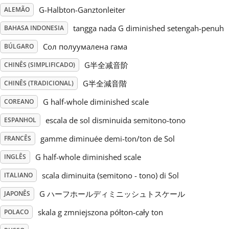
G-Halbton-Ganztonleiter
ALEMÃO
Русский
tangga nada G diminished setengah-penuh
BAHASA INDONESIA
Сол полуумалена гама
BÚLGARO
Svenska
G半全减音阶
CHINÊS (SIMPLIFICADO)
G半全減音階
CHINÊS (TRADICIONAL)
Tiếng Việt
G half-whole diminished scale
COREANO
Türkçe
escala de sol disminuida semitono-tono
ESPANHOL
gamme diminuée demi-ton/ton de Sol
FRANCÊS
Українська
G half-whole diminished scale
INGLÊS
scala diminuita (semitono - tono) di Sol
ITALIANO
简体中文
G ハーフホールディミニッシュトスケール
JAPONÊS
skala g zmniejszona półton-cały ton
POLACO
繁體中文