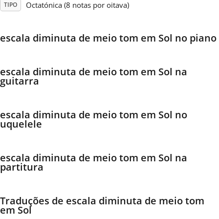
Octatónica (8 notas por oitava)
TIPO
Français
escala diminuta de meio tom em Sol no piano
한국어
escala diminuta de meio tom em Sol na
guitarra
हिन्दी
escala diminuta de meio tom em Sol no
Italiano
uquelele
日本語
escala diminuta de meio tom em Sol na
partitura
Polski
Traduções de escala diminuta de meio tom
Português
em Sol