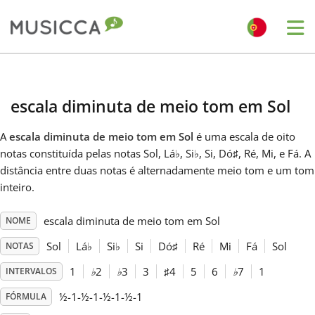
Me
Bahasa Indonesia
escala diminuta de meio tom em Sol
Български
A
escala diminuta de meio tom em Sol
é uma escala de oito
notas constituída pelas notas Sol, Lá
♭
, Si
♭
, Si, Dó
♯
, Ré, Mi, e Fá. A
Dansk
distância entre duas notas é alternadamente meio tom e um tom
inteiro.
Deutsch
escala diminuta de meio tom em Sol
NOME
Sol
Lá
♭
Si
♭
Si
Dó
♯
Ré
Mi
Fá
Sol
NOTAS
English
1
♭
2
♭
3
3
♯
4
5
6
♭
7
1
INTERVALOS
½-1-½-1-½-1-½-1
FÓRMULA
Español